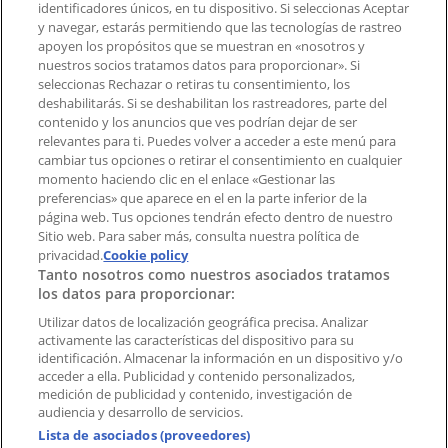
identificadores únicos, en tu dispositivo. Si seleccionas Aceptar
Tienda mal colocada en el mapa
y navegar, estarás permitiendo que las tecnologías de rastreo
Notificar un folleto
apoyen los propósitos que se muestran en «nosotros y
¿Encontraste un problema en la web o en la
nuestros socios tratamos datos para proporcionar». Si
aplicación?
seleccionas Rechazar o retiras tu consentimiento, los
deshabilitarás. Si se deshabilitan los rastreadores, parte del
contenido y los anuncios que ves podrían dejar de ser
Índices
relevantes para ti. Puedes volver a acceder a este menú para
cambiar tus opciones o retirar el consentimiento en cualquier
momento haciendo clic en el enlace «Gestionar las
preferencias» que aparece en el en la parte inferior de la
Marcas
página web. Tus opciones tendrán efecto dentro de nuestro
Marcas locales
Sitio web. Para saber más, consulta nuestra política de
privacidad.
Cookie policy
Negocios
Tanto nosotros como nuestros asociados tratamos
Negocios cercanos
los datos para proporcionar:
Productos
Productos locales
Utilizar datos de localización geográfica precisa. Analizar
activamente las características del dispositivo para su
Ciudades
identificación. Almacenar la información en un dispositivo y/o
acceder a ella. Publicidad y contenido personalizados,
Descargar la APP Tiendeo
medición de publicidad y contenido, investigación de
audiencia y desarrollo de servicios.
Lista de asociados (proveedores)