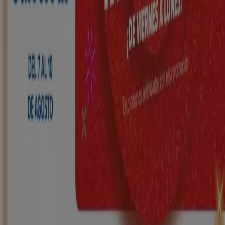
HiperDino
Ofertas que vuelan desde el 7 de agosto
Caduca el 10/8
Galilea
Nuevo
Carrefour
REGIONAL (Articulos locales de
Alimentación, dulces, bebidas)
Caduca el 25/8
Galilea
Nuevo