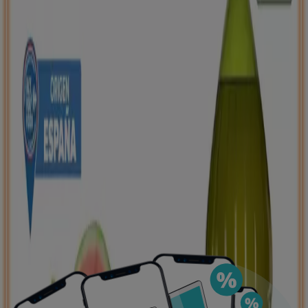
negocios más cercanos, guardarlas y crear tu lista
de ahorro, todo desde tu celular.
DESCARGA LA APLICACIÓN
Ver más
Publicidad