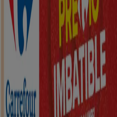
Nuevo
ZEEMAN
Ha llegado nuestra nueva colección
infantil
Caduca el 21/8
Galilea
Nuevo
KIK
Más diversión en el cole
Caduca el 16/8
Galilea
Nuevo