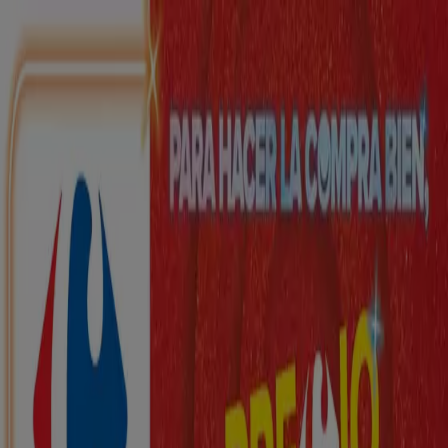
Estás aquí:
Galilea - 28001
Destacados
Hiper-Supermercados
Hogar y Muebles
Jardín
y Bricolaje
Ropa, Zapatos y Complementos
Informática y
Electrónica
Juguetes y Bebés
Coches, Motos y
Recambios
Perfumerías y
Belleza
Viajes
Restauración
Deporte
Salud y
Ópticas
Ocio
Libros y Papelerías
Bancos y Seguros
Bodas
Publicidad
Top catálogos en Galilea