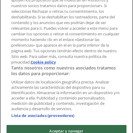
apoyen los propósitos que se muestran en «nosotros y
Tienda mal colocada en el mapa
nuestros socios tratamos datos para proporcionar». Si
Notificar un folleto
seleccionas Rechazar o retiras tu consentimiento, los
deshabilitarás. Si se deshabilitan los rastreadores, parte del
¿Encontraste un problema en la web o en la
contenido y los anuncios que ves podrían dejar de ser
aplicación?
relevantes para ti. Puedes volver a acceder a este menú para
cambiar tus opciones o retirar el consentimiento en cualquier
momento haciendo clic en el enlace «Gestionar las
Índices
preferencias» que aparece en el en la parte inferior de la
página web. Tus opciones tendrán efecto dentro de nuestro
Sitio web. Para saber más, consulta nuestra política de
Marcas
privacidad.
Cookie policy
Tanto nosotros como nuestros asociados tratamos
Negocios
los datos para proporcionar:
Negocios cercanos
Productos
Utilizar datos de localización geográfica precisa. Analizar
activamente las características del dispositivo para su
Ciudades
identificación. Almacenar la información en un dispositivo y/o
acceder a ella. Publicidad y contenido personalizados,
Descargar la APP Tiendeo
medición de publicidad y contenido, investigación de
audiencia y desarrollo de servicios.
Lista de asociados (proveedores)
Aceptar y navegar