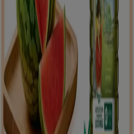
Tiendeo international
España
Italia
United Kingdom
México
Brasil
Colombia
Argentina
France
United States
Nederland
Deutschland
Perú
Chile
Portugal
Australia
Türkiye
Polska
Norge
Österreich
Sverige
Ecuador
Singapore
South Africa
Canada
Danmark
Suomi
日本
Ελλάδα
한국
Belgique
Schweiz
United Arab Emirates
România
Maroc
Ceská republika
Slovenská republika
Magyarország
България
Publicidad