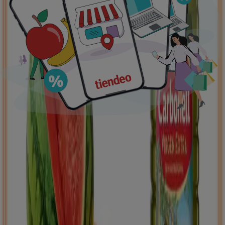
Ofertas destacadas
supermercados
jardín y bricolaje
Freidora de aire
patinete
eléctrico
viajes
aceite de oliva
comida
asiática
aguacates
bomba de agua
Tiendeo en tu ciudad
Madrid
Barcelona
Valencia
Sevilla
Zaragoza
Málaga
Palma de Mallorca
Bilbao
Alicante
Murcia
Las Palmas de Gran Canaria
Córdoba
Valladolid
A
Coruña
Vigo
Granada
Ver más ciudades
Descargar la APP