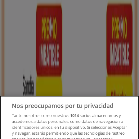
Tiendeo forma parte de Shopfully, la empresa
tecnológica que está reinventando las compras locales
en todo el mundo.
Tiendeo
¿Qué hacemos?
Soluciones para empresas
Noticias y prensa
Trabaja con nosotros
Nos preocupamos por tu privacidad
Contacto
Tanto nosotros como nuestros
1014
socios almacenamos y
accedemos a datos personales, como datos de navegación o
identificadores únicos, en tu dispositivo. Si seleccionas Aceptar
y navegar, estarás permitiendo que las tecnologías de rastreo
Contacto comercial y de marketing