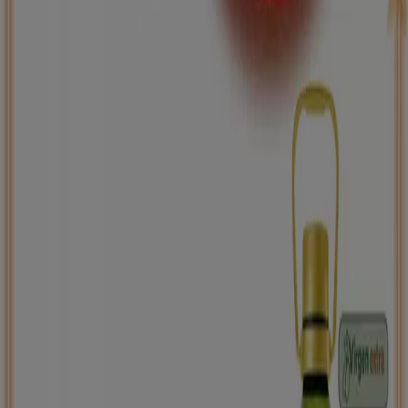
ToysRus
Back to school -20%
Caduca el 31/8
Galilea
Nuevo
Carrefour
PRECIO IMBATIBLE
Caduca el 10/8
Galilea
Ahorrar es aún más fácil con la aplicación.
Puedes encontrar las mejores ofertas de los