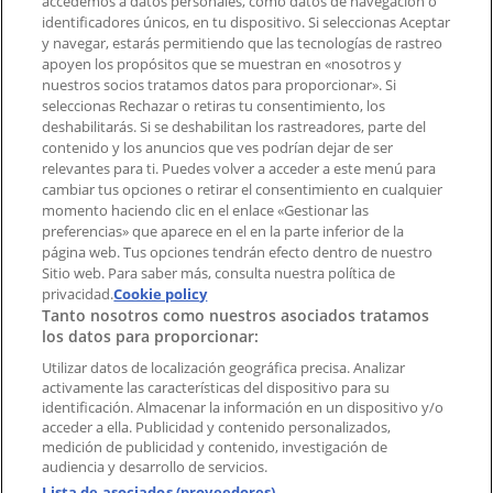
accedemos a datos personales, como datos de navegación o
Contacto comercial y de marketing
identificadores únicos, en tu dispositivo. Si seleccionas Aceptar
Tienda mal colocada en el mapa
y navegar, estarás permitiendo que las tecnologías de rastreo
Notificar un folleto
apoyen los propósitos que se muestran en «nosotros y
¿Encontraste un problema en la web o en la
nuestros socios tratamos datos para proporcionar». Si
aplicación?
seleccionas Rechazar o retiras tu consentimiento, los
deshabilitarás. Si se deshabilitan los rastreadores, parte del
contenido y los anuncios que ves podrían dejar de ser
Índices
relevantes para ti. Puedes volver a acceder a este menú para
cambiar tus opciones o retirar el consentimiento en cualquier
momento haciendo clic en el enlace «Gestionar las
preferencias» que aparece en el en la parte inferior de la
Marcas
página web. Tus opciones tendrán efecto dentro de nuestro
Marcas locales
Sitio web. Para saber más, consulta nuestra política de
Negocios
privacidad.
Cookie policy
Tanto nosotros como nuestros asociados tratamos
Negocios cercanos
los datos para proporcionar:
Productos
Productos locales
Utilizar datos de localización geográfica precisa. Analizar
activamente las características del dispositivo para su
Ciudades
identificación. Almacenar la información en un dispositivo y/o
acceder a ella. Publicidad y contenido personalizados,
Descargar la APP Tiendeo
medición de publicidad y contenido, investigación de
audiencia y desarrollo de servicios.
Lista de asociados (proveedores)