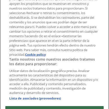
Notificar un folleto
apoyen los propósitos que se muestran en «nosotros y
¿Encontraste un problema en la web o en la
nuestros socios tratamos datos para proporcionar». Si
aplicación?
seleccionas Rechazar o retiras tu consentimiento, los
deshabilitarás. Si se deshabilitan los rastreadores, parte del
contenido y los anuncios que ves podrían dejar de ser
Índices
relevantes para ti. Puedes volver a acceder a este menú para
cambiar tus opciones o retirar el consentimiento en cualquier
momento haciendo clic en el enlace «Gestionar las
preferencias» que aparece en el en la parte inferior de la
Marcas
página web. Tus opciones tendrán efecto dentro de nuestro
Marcas locales
Sitio web. Para saber más, consulta nuestra política de
Negocios
privacidad.
Cookie policy
Tanto nosotros como nuestros asociados tratamos
Negocios cercanos
los datos para proporcionar:
Productos
Productos locales
Utilizar datos de localización geográfica precisa. Analizar
activamente las características del dispositivo para su
Ciudades
identificación. Almacenar la información en un dispositivo y/o
acceder a ella. Publicidad y contenido personalizados,
Descargar la APP Tiendeo
medición de publicidad y contenido, investigación de
audiencia y desarrollo de servicios.
Lista de asociados (proveedores)