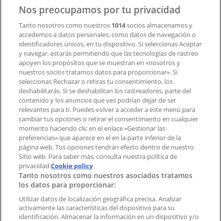
Contacto
Nos preocupamos por tu privacidad
Tanto nosotros como nuestros
1014
socios almacenamos y
accedemos a datos personales, como datos de navegación o
Contacto comercial y de marketing
identificadores únicos, en tu dispositivo. Si seleccionas Aceptar
Tienda mal colocada en el mapa
y navegar, estarás permitiendo que las tecnologías de rastreo
Notificar un folleto
apoyen los propósitos que se muestran en «nosotros y
¿Encontraste un problema en la web o en la
nuestros socios tratamos datos para proporcionar». Si
aplicación?
seleccionas Rechazar o retiras tu consentimiento, los
deshabilitarás. Si se deshabilitan los rastreadores, parte del
contenido y los anuncios que ves podrían dejar de ser
Índices
relevantes para ti. Puedes volver a acceder a este menú para
cambiar tus opciones o retirar el consentimiento en cualquier
momento haciendo clic en el enlace «Gestionar las
preferencias» que aparece en el en la parte inferior de la
Marcas
página web. Tus opciones tendrán efecto dentro de nuestro
Marcas locales
Sitio web. Para saber más, consulta nuestra política de
Negocios
privacidad.
Cookie policy
Tanto nosotros como nuestros asociados tratamos
Negocios cercanos
los datos para proporcionar:
Productos
Productos locales
Utilizar datos de localización geográfica precisa. Analizar
activamente las características del dispositivo para su
Ciudades
identificación. Almacenar la información en un dispositivo y/o