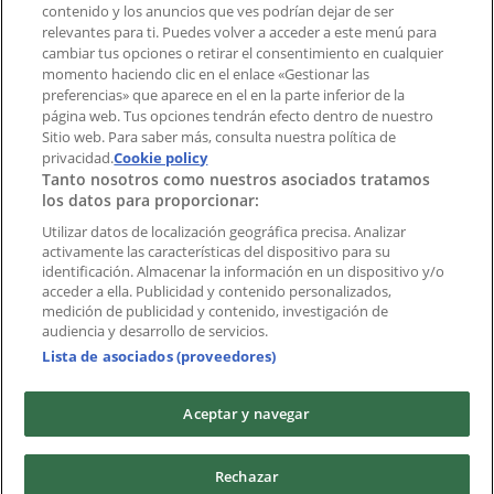
contenido y los anuncios que ves podrían dejar de ser
aplicación?
relevantes para ti. Puedes volver a acceder a este menú para
cambiar tus opciones o retirar el consentimiento en cualquier
momento haciendo clic en el enlace «Gestionar las
Índices
preferencias» que aparece en el en la parte inferior de la
página web. Tus opciones tendrán efecto dentro de nuestro
Sitio web. Para saber más, consulta nuestra política de
Marcas
privacidad.
Cookie policy
Tanto nosotros como nuestros asociados tratamos
Negocios
los datos para proporcionar:
Negocios cercanos
Productos
Utilizar datos de localización geográfica precisa. Analizar
activamente las características del dispositivo para su
Ciudades
identificación. Almacenar la información en un dispositivo y/o
acceder a ella. Publicidad y contenido personalizados,
Descargar la APP Tiendeo
medición de publicidad y contenido, investigación de
audiencia y desarrollo de servicios.
Lista de asociados (proveedores)
Aceptar y navegar
Copyright © Tiendeo ® 2026 · Shopfully Marketing S.L.U. –
Rechazar
Palau de Mar – 08039 Barcelona, Spain