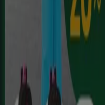
España
Italia
United Kingdom
México
Brasil
Colombia
Argentina
France
United States
Nederland
Deutschland
Perú
Chile
Portugal
Australia
Türkiye
Polska
Norge
Österreich
Sverige
Ecuador
Singapore
South Africa
Canada
Danmark
Suomi
日本
Ελλάδα
한국
Belgique
Schweiz
United Arab Emirates
România
Maroc
Ceská republika
Slovenská republika
Magyarország
България
Publicidad