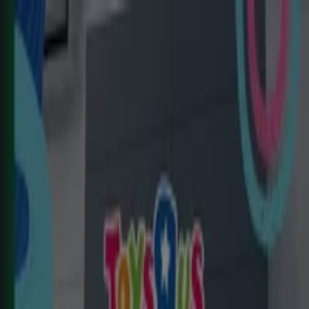
Estás aquí:
Javalí Nuevo - 28001
Destacados
Hiper-Supermercados
Hogar y Muebles
Jardín
y Bricolaje
Ropa, Zapatos y Complementos
Informática y
Electrónica
Juguetes y Bebés
Coches, Motos y
Recambios
Perfumerías y
Belleza
Viajes
Restauración
Deporte
Salud y
Ópticas
Ocio
Libros y Papelerías
Bancos y Seguros
Bodas
Publicidad
Top catálogos en Javalí Nuevo