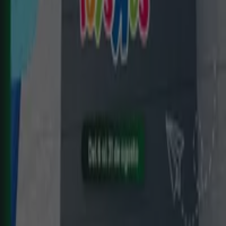
Nuevo
E.Leclerc
ELECTRO AGOSTO 2026
Caduca el 31/8
Javalí Nuevo
Nuevo
ZEEMAN
Ha llegado nuestra nueva colección
infantil
Caduca el 21/8
Javalí Nuevo