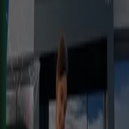
KIK
Más diversión en el cole
Caduca el 16/8
Javalí Nuevo
Caduca hoy
HiperDino
Ofertas que vuelan desde el 7 de agosto
Caduca hoy
Javalí Nuevo
Carrefour
REGIONAL (Articulos locales de