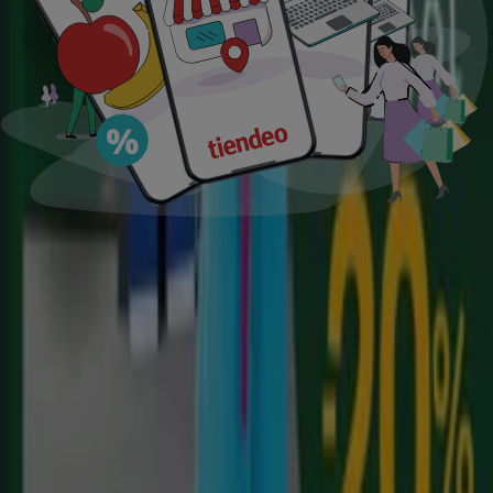
supermercados
jardín y bricolaje
Freidora de aire
patinete
eléctrico
viajes
aceite de oliva
comida
asiática
aguacates
bomba de agua
Tiendeo en tu ciudad
Madrid
Barcelona
Valencia
Sevilla
Zaragoza
Málaga
Palma de Mallorca
Bilbao
Alicante
Murcia
Las Palmas de Gran Canaria
Córdoba
Valladolid
A
Coruña
Vigo
Granada
Ver más ciudades
Descargar la APP
Tiendeo international