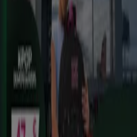
Alimentación, dulces, bebidas)
Caduca el 25/8
Javalí Nuevo
ToysRus
Back to school -20%
Caduca el 31/8
Javalí Nuevo
Ahorrar es aún más fácil con la aplicación.
Puedes encontrar las mejores ofertas de los
negocios más cercanos, guardarlas y crear tu lista
de ahorro, todo desde tu celular.