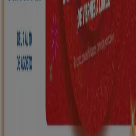
HiperDino
Ofertas que vuelan desde el 7 de agosto
Caduca el 10/8
La Adrada
Nuevo
Carrefour
REGIONAL (Articulos locales de
Alimentación, dulces, bebidas)
Caduca el 25/8
La Adrada
Nuevo