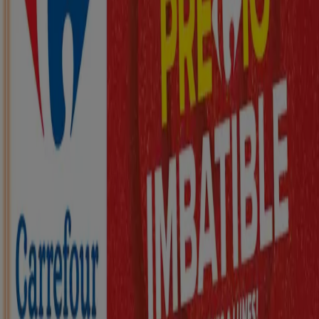
Nuevo
ZEEMAN
Ha llegado nuestra nueva colección
infantil
Caduca el 21/8
La Adrada
Nuevo
KIK
Más diversión en el cole
Caduca el 16/8
La Adrada
Nuevo