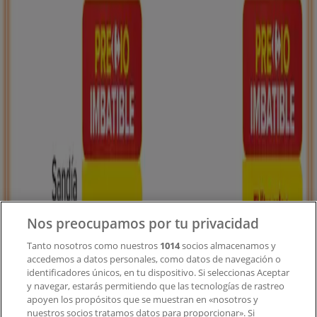
Tiendeo forma parte de Shopfully, la empresa
tecnológica que está reinventando las compras locales
en todo el mundo.
Tiendeo
¿Qué hacemos?
Soluciones para empresas
Noticias y prensa
Trabaja con nosotros
Nos preocupamos por tu privacidad
Contacto
Tanto nosotros como nuestros
1014
socios almacenamos y
accedemos a datos personales, como datos de navegación o
identificadores únicos, en tu dispositivo. Si seleccionas Aceptar
y navegar, estarás permitiendo que las tecnologías de rastreo
Contacto comercial y de marketing
apoyen los propósitos que se muestran en «nosotros y
Tienda mal colocada en el mapa
nuestros socios tratamos datos para proporcionar». Si