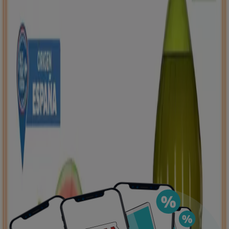
negocios más cercanos, guardarlas y crear tu lista
de ahorro, todo desde tu celular.
DESCARGA LA APLICACIÓN
Publicidad
Ofertas destacadas