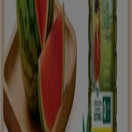
Tiendeo international
España
Italia
United Kingdom
México
Brasil
Colombia
Argentina
France
United States
Nederland
Deutschland
Perú
Chile
Portugal
Australia
Türkiye
Polska
Norge
Österreich
Sverige
Ecuador
Singapore
South Africa
Canada
Danmark
Suomi
日本
Ελλάδα
한국
Belgique
Schweiz
United Arab Emirates
România
Maroc
Ceská republika
Slovenská republika
Magyarország
България
Publicidad