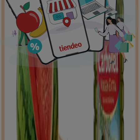
supermercados
jardín y bricolaje
Freidora de aire
patinete
eléctrico
viajes
aceite de oliva
comida
asiática
aguacates
bomba de agua
Tiendeo en tu ciudad
Madrid
Barcelona
Valencia
Sevilla
Zaragoza
Málaga
Palma de Mallorca
Bilbao
Alicante
Murcia
Las Palmas de Gran Canaria
Córdoba
Valladolid
A
Coruña
Vigo
Granada
Ver más ciudades
Descargar la APP