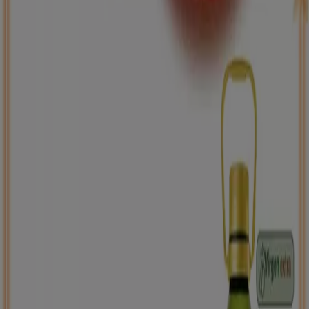
ToysRus
Back to school -20%
Caduca el 31/8
La Adrada
Nuevo
Carrefour
PRECIO IMBATIBLE
Caduca el 10/8
La Adrada
Ahorrar es aún más fácil con la aplicación.
Puedes encontrar las mejores ofertas de los