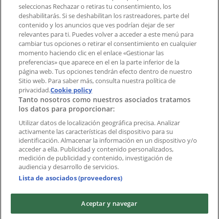
Notificar un folleto
seleccionas Rechazar o retiras tu consentimiento, los
deshabilitarás. Si se deshabilitan los rastreadores, parte del
¿Encontraste un problema en la web o en la
contenido y los anuncios que ves podrían dejar de ser
aplicación?
relevantes para ti. Puedes volver a acceder a este menú para
cambiar tus opciones o retirar el consentimiento en cualquier
momento haciendo clic en el enlace «Gestionar las
Índices
preferencias» que aparece en el en la parte inferior de la
página web. Tus opciones tendrán efecto dentro de nuestro
Sitio web. Para saber más, consulta nuestra política de
Marcas
privacidad.
Cookie policy
Tanto nosotros como nuestros asociados tratamos
Negocios
los datos para proporcionar:
Negocios cercanos
Productos
Utilizar datos de localización geográfica precisa. Analizar
activamente las características del dispositivo para su
Ciudades
identificación. Almacenar la información en un dispositivo y/o
acceder a ella. Publicidad y contenido personalizados,
Descargar la APP Tiendeo
medición de publicidad y contenido, investigación de
audiencia y desarrollo de servicios.
Lista de asociados (proveedores)
Aceptar y navegar