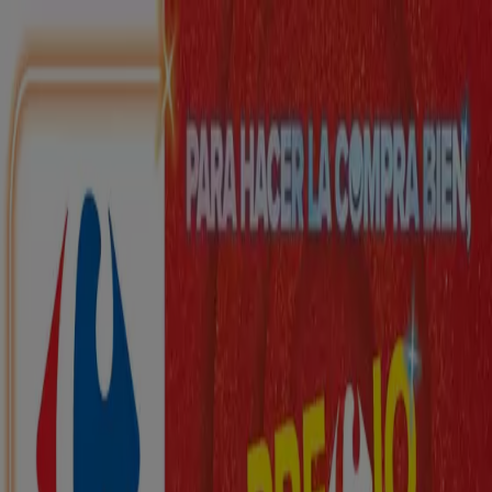
Estás aquí:
La Adrada - 28001
Destacados
Hiper-Supermercados
Hogar y Muebles
Jardín
y Bricolaje
Ropa, Zapatos y Complementos
Informática y
Electrónica
Juguetes y Bebés
Coches, Motos y
Recambios
Perfumerías y
Belleza
Viajes
Restauración
Deporte
Salud y
Ópticas
Ocio
Libros y Papelerías
Bancos y Seguros
Bodas
Publicidad
Top catálogos en La Adrada