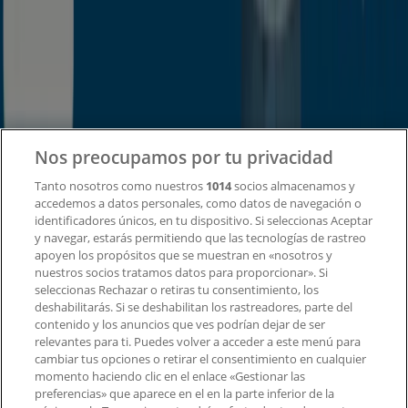
Tiendeo
¿Qué hacemos?
Soluciones para empresas
Noticias y prensa
Trabaja con nosotros
Nos preocupamos por tu privacidad
Contacto
Tanto nosotros como nuestros
1014
socios almacenamos y
accedemos a datos personales, como datos de navegación o
identificadores únicos, en tu dispositivo. Si seleccionas Aceptar
y navegar, estarás permitiendo que las tecnologías de rastreo
Contacto comercial y de marketing
apoyen los propósitos que se muestran en «nosotros y
Tienda mal colocada en el mapa
nuestros socios tratamos datos para proporcionar». Si
Notificar un folleto
seleccionas Rechazar o retiras tu consentimiento, los
deshabilitarás. Si se deshabilitan los rastreadores, parte del
¿Encontraste un problema en la web o en la
contenido y los anuncios que ves podrían dejar de ser
aplicación?
relevantes para ti. Puedes volver a acceder a este menú para
cambiar tus opciones o retirar el consentimiento en cualquier
momento haciendo clic en el enlace «Gestionar las
Índices
preferencias» que aparece en el en la parte inferior de la