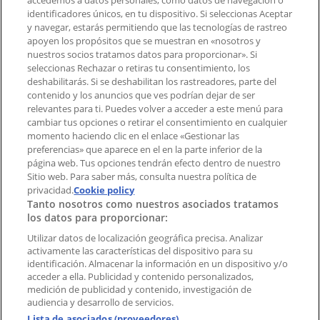
accedemos a datos personales, como datos de navegación o
Contacto comercial y de marketing
identificadores únicos, en tu dispositivo. Si seleccionas Aceptar
Tienda mal colocada en el mapa
y navegar, estarás permitiendo que las tecnologías de rastreo
Notificar un folleto
apoyen los propósitos que se muestran en «nosotros y
¿Encontraste un problema en la web o en la
nuestros socios tratamos datos para proporcionar». Si
aplicación?
seleccionas Rechazar o retiras tu consentimiento, los
deshabilitarás. Si se deshabilitan los rastreadores, parte del
contenido y los anuncios que ves podrían dejar de ser
Índices
relevantes para ti. Puedes volver a acceder a este menú para
cambiar tus opciones o retirar el consentimiento en cualquier
momento haciendo clic en el enlace «Gestionar las
preferencias» que aparece en el en la parte inferior de la
Marcas
página web. Tus opciones tendrán efecto dentro de nuestro
Marcas locales
Sitio web. Para saber más, consulta nuestra política de
Negocios
privacidad.
Cookie policy
Tanto nosotros como nuestros asociados tratamos
Negocios cercanos
los datos para proporcionar:
Productos
Productos locales
Utilizar datos de localización geográfica precisa. Analizar
activamente las características del dispositivo para su
Ciudades
identificación. Almacenar la información en un dispositivo y/o
acceder a ella. Publicidad y contenido personalizados,
Descargar la APP Tiendeo
medición de publicidad y contenido, investigación de
audiencia y desarrollo de servicios.
Lista de asociados (proveedores)