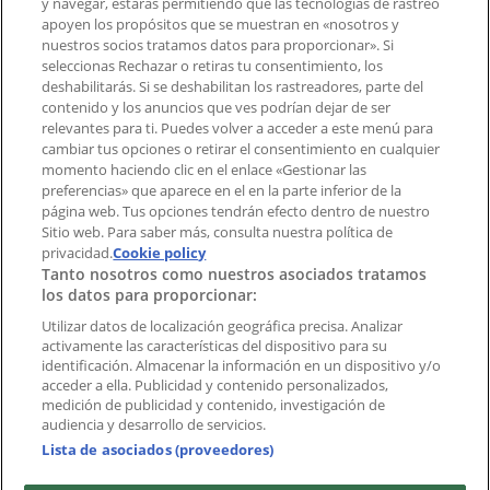
y navegar, estarás permitiendo que las tecnologías de rastreo
Notificar un folleto
apoyen los propósitos que se muestran en «nosotros y
¿Encontraste un problema en la web o en la
nuestros socios tratamos datos para proporcionar». Si
aplicación?
seleccionas Rechazar o retiras tu consentimiento, los
deshabilitarás. Si se deshabilitan los rastreadores, parte del
contenido y los anuncios que ves podrían dejar de ser
Índices
relevantes para ti. Puedes volver a acceder a este menú para
cambiar tus opciones o retirar el consentimiento en cualquier
momento haciendo clic en el enlace «Gestionar las
preferencias» que aparece en el en la parte inferior de la
Marcas
página web. Tus opciones tendrán efecto dentro de nuestro
Marcas locales
Sitio web. Para saber más, consulta nuestra política de
Negocios
privacidad.
Cookie policy
Tanto nosotros como nuestros asociados tratamos
Negocios cercanos
los datos para proporcionar:
Productos
Productos locales
Utilizar datos de localización geográfica precisa. Analizar
activamente las características del dispositivo para su
Ciudades
identificación. Almacenar la información en un dispositivo y/o
acceder a ella. Publicidad y contenido personalizados,
Descargar la APP Tiendeo
medición de publicidad y contenido, investigación de
audiencia y desarrollo de servicios.
Lista de asociados (proveedores)