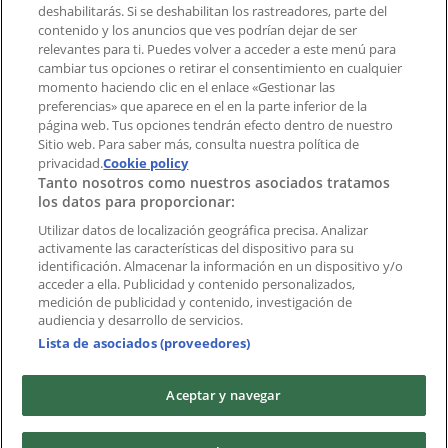
deshabilitarás. Si se deshabilitan los rastreadores, parte del
contenido y los anuncios que ves podrían dejar de ser
Índices
relevantes para ti. Puedes volver a acceder a este menú para
cambiar tus opciones o retirar el consentimiento en cualquier
momento haciendo clic en el enlace «Gestionar las
preferencias» que aparece en el en la parte inferior de la
Marcas
página web. Tus opciones tendrán efecto dentro de nuestro
Marcas locales
Sitio web. Para saber más, consulta nuestra política de
Negocios
privacidad.
Cookie policy
Tanto nosotros como nuestros asociados tratamos
Negocios cercanos
los datos para proporcionar:
Productos
Productos locales
Utilizar datos de localización geográfica precisa. Analizar
activamente las características del dispositivo para su
Ciudades
identificación. Almacenar la información en un dispositivo y/o
acceder a ella. Publicidad y contenido personalizados,
Descargar la APP Tiendeo
medición de publicidad y contenido, investigación de
audiencia y desarrollo de servicios.
Lista de asociados (proveedores)
Aceptar y navegar
Copyright © Tiendeo ® 2026 · Shopfully Marketing S.L.U. –