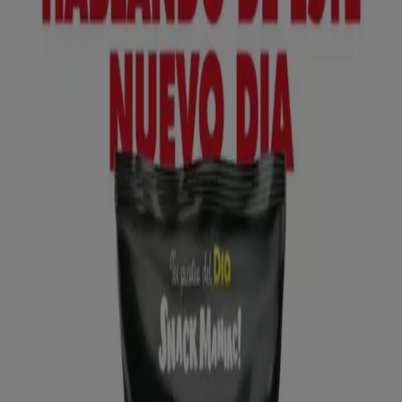
Lidl
№ 1 PRECIO - Ofertas válidas del 10/08 al
16/08
Caduca el 16/8
Marchena
Anticipado
Lidl
¡Bazar Lidl!- Ofertas válidas del 10/08 al
16/08
Caduca el 16/8
Marchena
Anticipado