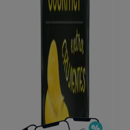
Puedes encontrar las mejores ofertas de los
negocios más cercanos, guardarlas y crear tu lista
de ahorro, todo desde tu celular.
DESCARGA LA APLICACIÓN
Ver más
Publicidad