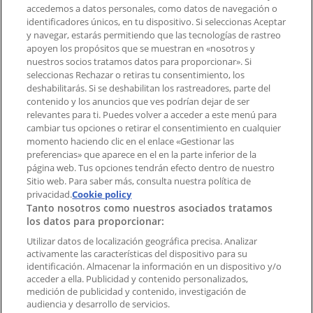
accedemos a datos personales, como datos de navegación o
Contacto comercial y de marketing
identificadores únicos, en tu dispositivo. Si seleccionas Aceptar
Tienda mal colocada en el mapa
y navegar, estarás permitiendo que las tecnologías de rastreo
Notificar un folleto
apoyen los propósitos que se muestran en «nosotros y
¿Encontraste un problema en la web o en la
nuestros socios tratamos datos para proporcionar». Si
aplicación?
seleccionas Rechazar o retiras tu consentimiento, los
deshabilitarás. Si se deshabilitan los rastreadores, parte del
contenido y los anuncios que ves podrían dejar de ser
Índices
relevantes para ti. Puedes volver a acceder a este menú para
cambiar tus opciones o retirar el consentimiento en cualquier
momento haciendo clic en el enlace «Gestionar las
preferencias» que aparece en el en la parte inferior de la
Marcas
página web. Tus opciones tendrán efecto dentro de nuestro
Marcas locales
Sitio web. Para saber más, consulta nuestra política de
Negocios
privacidad.
Cookie policy
Tanto nosotros como nuestros asociados tratamos
Negocios cercanos
los datos para proporcionar:
Productos
Productos locales
Utilizar datos de localización geográfica precisa. Analizar
activamente las características del dispositivo para su
Ciudades
identificación. Almacenar la información en un dispositivo y/o
acceder a ella. Publicidad y contenido personalizados,
Descargar la APP Tiendeo
medición de publicidad y contenido, investigación de
audiencia y desarrollo de servicios.