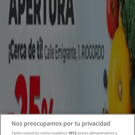
Tiendeo forma parte de Shopfully, la empresa
tecnológica que está reinventando las compras locales
en todo el mundo.
Tiendeo
¿Qué hacemos?
Soluciones para empresas
Noticias y prensa
Trabaja con nosotros
Contacto
Nos preocupamos por tu privacidad
Tanto nosotros como nuestros
1012
socios almacenamos y