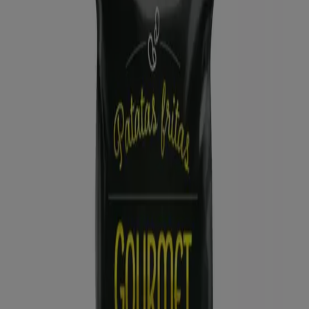
ALDI
Qué poco cuesta comprar bien
Caduca el 16/8
Marchena
Nuevo
Dia
Gran apertura Dia del 05/08 al 11/08
Caduca el 11/8
Marchena
Ahorrar es aún más fácil con la aplicación.