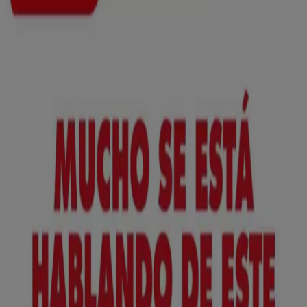
Nuevo
ToysRus
Back to school -20%
Caduca el 31/8
Marchena
Anticipado
Lidl
¡Bazar Lidl!- Ofertas válidas del 10/08 al
16/08
Caduca el 16/8
Marchena
Anticipado