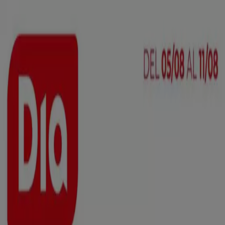
Estás aquí:
Marchena - 28001
Destacados
Hiper-Supermercados
Hogar y Muebles
Jardín
y Bricolaje
Ropa, Zapatos y Complementos
Informática y
Electrónica
Juguetes y Bebés
Coches, Motos y
Recambios
Perfumerías y
Belleza
Viajes
Restauración
Deporte
Salud y
Ópticas
Ocio
Libros y Papelerías
Bancos y Seguros
Bodas
Publicidad
Top catálogos en Marchena