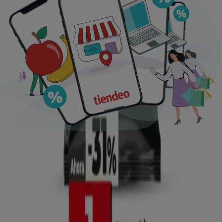
Ofertas destacadas
supermercados
jardín y bricolaje
Freidora de aire
patinete
eléctrico
viajes
aceite de oliva
comida
asiática
aguacates
bomba de agua
Tiendeo en tu ciudad
Madrid
Barcelona
Valencia
Sevilla
Zaragoza
Málaga
Palma de Mallorca
Bilbao
Alicante
Murcia
Las Palmas de Gran Canaria
Córdoba
Valladolid
A
Coruña
Vigo
Granada
Ver más ciudades
Descargar la APP