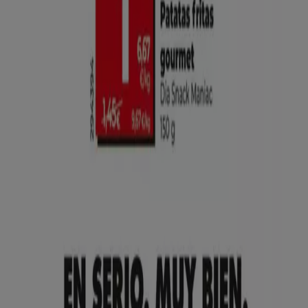
Tiendeo international
España
Italia
United Kingdom
México
Brasil
Colombia
Argentina
France
United States
Nederland
Deutschland
Perú
Chile
Portugal
Australia
Türkiye
Polska
Norge
Österreich
Sverige
Ecuador
Singapore
South Africa
Canada
Danmark
Suomi
日本
Ελλάδα
한국
Belgique
Schweiz
United Arab Emirates
România
Maroc
Ceská republika
Slovenská republika
Magyarország
България
Publicidad