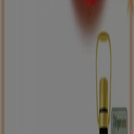
ToysRus
Back to school -20%
Caduca el 31/8
Martos
Nuevo
Carrefour
PRECIO IMBATIBLE
Caduca el 10/8
Martos
Ahorrar es aún más fácil con la aplicación.
Puedes encontrar las mejores ofertas de los