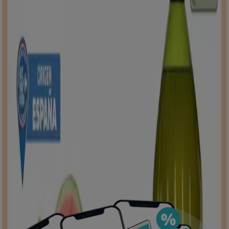
negocios más cercanos, guardarlas y crear tu lista
de ahorro, todo desde tu celular.
DESCARGA LA APLICACIÓN
Ver más
Publicidad