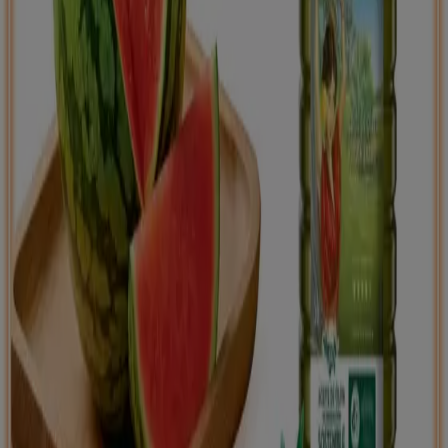
Tiendeo international
España
Italia
United Kingdom
México
Brasil
Colombia
Argentina
France
United States
Nederland
Deutschland
Perú
Chile
Portugal
Australia
Türkiye
Polska
Norge
Österreich
Sverige
Ecuador
Singapore
South Africa
Canada
Danmark
Suomi
日本
Ελλάδα
한국
Belgique
Schweiz
United Arab Emirates
România
Maroc
Ceská republika
Slovenská republika
Magyarország
България
Publicidad