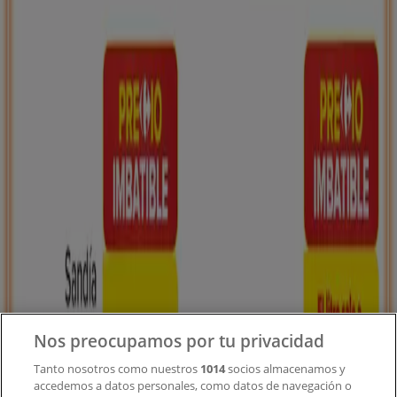
Tiendeo forma parte de Shopfully, la empresa
tecnológica que está reinventando las compras locales
en todo el mundo.
Tiendeo
¿Qué hacemos?
Soluciones para empresas
Noticias y prensa
Trabaja con nosotros
Contacto
Nos preocupamos por tu privacidad
Tanto nosotros como nuestros
1014
socios almacenamos y
accedemos a datos personales, como datos de navegación o
Contacto comercial y de marketing