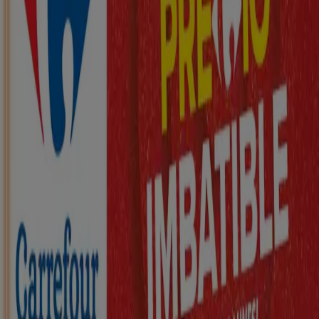
Nuevo
ZEEMAN
Ha llegado nuestra nueva colección
infantil
Caduca el 21/8
Martos
Nuevo
KIK
Más diversión en el cole
Caduca el 16/8
Martos
Nuevo