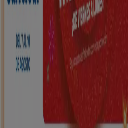
HiperDino
Ofertas que vuelan desde el 7 de agosto
Caduca el 10/8
Martos
Nuevo
Carrefour
REGIONAL (Articulos locales de
Alimentación, dulces, bebidas)
Caduca el 25/8
Martos
Nuevo