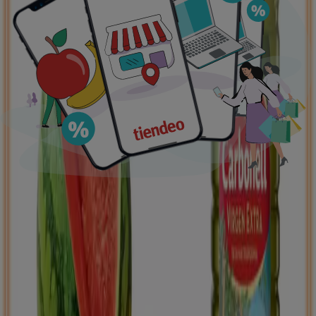
Ofertas destacadas
supermercados
jardín y bricolaje
Freidora de aire
patinete
eléctrico
viajes
aceite de oliva
comida
asiática
aguacates
bomba de agua
Tiendeo en tu ciudad
Madrid
Barcelona
Valencia
Sevilla
Zaragoza
Málaga
Palma de Mallorca
Bilbao
Alicante
Murcia
Las Palmas de Gran Canaria
Córdoba
Valladolid
A
Coruña
Vigo
Granada
Ver más ciudades
Descargar la APP