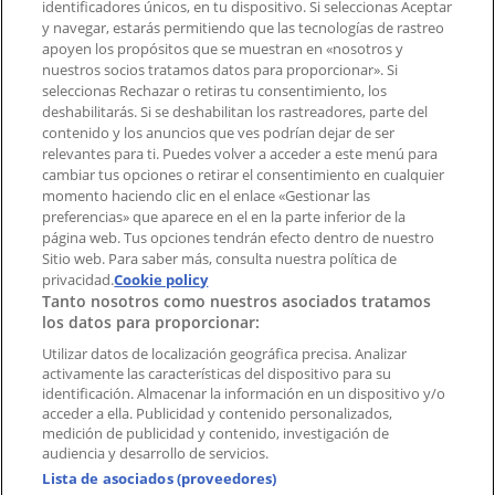
identificadores únicos, en tu dispositivo. Si seleccionas Aceptar
Tienda mal colocada en el mapa
y navegar, estarás permitiendo que las tecnologías de rastreo
Notificar un folleto
apoyen los propósitos que se muestran en «nosotros y
¿Encontraste un problema en la web o en la
nuestros socios tratamos datos para proporcionar». Si
aplicación?
seleccionas Rechazar o retiras tu consentimiento, los
deshabilitarás. Si se deshabilitan los rastreadores, parte del
contenido y los anuncios que ves podrían dejar de ser
Índices
relevantes para ti. Puedes volver a acceder a este menú para
cambiar tus opciones o retirar el consentimiento en cualquier
momento haciendo clic en el enlace «Gestionar las
preferencias» que aparece en el en la parte inferior de la
Marcas
página web. Tus opciones tendrán efecto dentro de nuestro
Marcas locales
Sitio web. Para saber más, consulta nuestra política de
Negocios
privacidad.
Cookie policy
Tanto nosotros como nuestros asociados tratamos
Negocios cercanos
los datos para proporcionar:
Productos
Productos locales
Utilizar datos de localización geográfica precisa. Analizar
activamente las características del dispositivo para su
Ciudades
identificación. Almacenar la información en un dispositivo y/o
acceder a ella. Publicidad y contenido personalizados,
Descargar la APP Tiendeo
medición de publicidad y contenido, investigación de
audiencia y desarrollo de servicios.
Lista de asociados (proveedores)