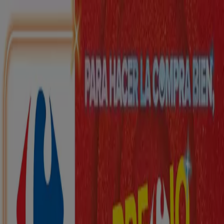
Estás aquí:
Martos - 28001
Destacados
Hiper-Supermercados
Hogar y Muebles
Jardín
y Bricolaje
Ropa, Zapatos y Complementos
Informática y
Electrónica
Juguetes y Bebés
Coches, Motos y
Recambios
Perfumerías y
Belleza
Viajes
Restauración
Deporte
Salud y
Ópticas
Ocio
Libros y Papelerías
Bancos y Seguros
Bodas
Publicidad
Top catálogos en Martos