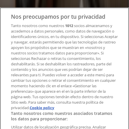
Contacto
Nos preocupamos por tu privacidad
Tanto nosotros como nuestros
1012
socios almacenamos y
accedemos a datos personales, como datos de navegación o
Contacto comercial y de marketing
identificadores únicos, en tu dispositivo. Si seleccionas Aceptar
Tienda mal colocada en el mapa
y navegar, estarás permitiendo que las tecnologías de rastreo
Notificar un folleto
apoyen los propósitos que se muestran en «nosotros y
¿Encontraste un problema en la web o en la
nuestros socios tratamos datos para proporcionar». Si
aplicación?
seleccionas Rechazar o retiras tu consentimiento, los
deshabilitarás. Si se deshabilitan los rastreadores, parte del
contenido y los anuncios que ves podrían dejar de ser
Índices
relevantes para ti. Puedes volver a acceder a este menú para
cambiar tus opciones o retirar el consentimiento en cualquier
momento haciendo clic en el enlace «Gestionar las
preferencias» que aparece en el en la parte inferior de la
Marcas
página web. Tus opciones tendrán efecto dentro de nuestro
Marcas locales
Sitio web. Para saber más, consulta nuestra política de
Negocios
privacidad.
Cookie policy
Tanto nosotros como nuestros asociados tratamos
Negocios cercanos
los datos para proporcionar:
Productos
Productos locales
Utilizar datos de localización geográfica precisa. Analizar