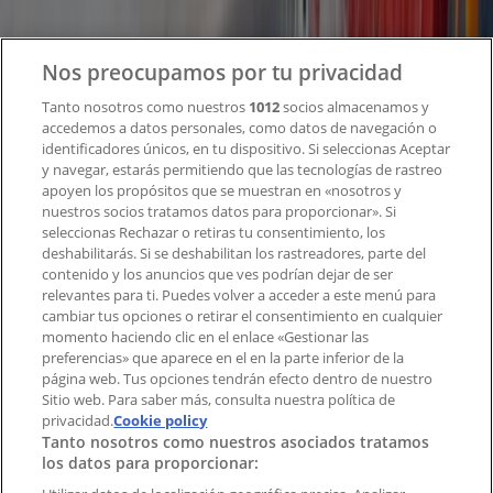
Contacto
Nos preocupamos por tu privacidad
Tanto nosotros como nuestros
1012
socios almacenamos y
accedemos a datos personales, como datos de navegación o
Contacto comercial y de marketing
identificadores únicos, en tu dispositivo. Si seleccionas Aceptar
Tienda mal colocada en el mapa
y navegar, estarás permitiendo que las tecnologías de rastreo
Notificar un folleto
apoyen los propósitos que se muestran en «nosotros y
¿Encontraste un problema en la web o en la
nuestros socios tratamos datos para proporcionar». Si
aplicación?
seleccionas Rechazar o retiras tu consentimiento, los
deshabilitarás. Si se deshabilitan los rastreadores, parte del
contenido y los anuncios que ves podrían dejar de ser
Índices
relevantes para ti. Puedes volver a acceder a este menú para
cambiar tus opciones o retirar el consentimiento en cualquier
momento haciendo clic en el enlace «Gestionar las
preferencias» que aparece en el en la parte inferior de la
Marcas
página web. Tus opciones tendrán efecto dentro de nuestro
Marcas locales
Sitio web. Para saber más, consulta nuestra política de
Negocios
privacidad.
Cookie policy
Tanto nosotros como nuestros asociados tratamos
Negocios cercanos
los datos para proporcionar:
Productos