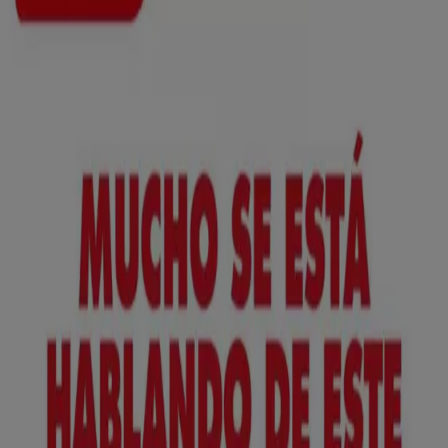
Nuevo
ToysRus
Back to school -20%
Caduca el 31/8
Mondragón
Anticipado
Lidl
¡Bazar Lidl!- Ofertas válidas del 10/08 al
16/08
Caduca el 16/8
Mondragón
Anticipado