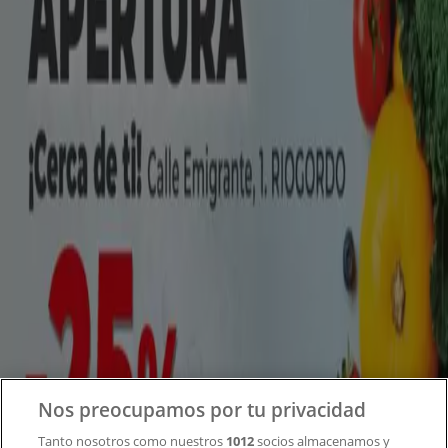
Tiendeo forma parte de Shopfully, la empresa
tecnológica que está reinventando las compras locales
en todo el mundo.
Tiendeo
¿Qué hacemos?
Soluciones para empresas
Noticias y prensa
Trabaja con nosotros
Contacto
Nos preocupamos por tu privacidad
Tanto nosotros como nuestros
1012
socios almacenamos y