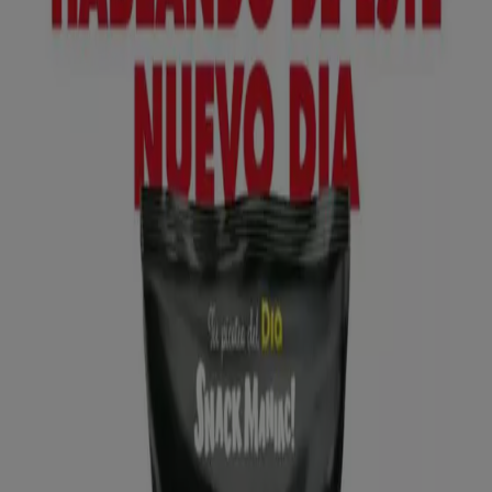
Lidl
№ 1 PRECIO - Ofertas válidas del 10/08 al
16/08
Caduca el 16/8
Mondragón
Anticipado
Lidl
¡Bazar Lidl!- Ofertas válidas del 10/08 al
16/08
Caduca el 16/8
Mondragón
Anticipado