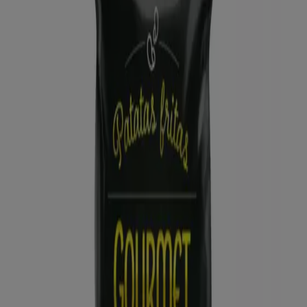
ALDI
Qué poco cuesta comprar bien
Caduca el 16/8
Mondragón
Nuevo
Dia
Gran apertura Dia del 05/08 al 11/08
Caduca el 11/8
Mondragón
Ahorrar es aún más fácil con la aplicación.