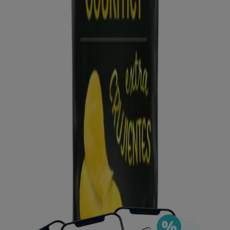
Puedes encontrar las mejores ofertas de los
negocios más cercanos, guardarlas y crear tu lista
de ahorro, todo desde tu celular.
DESCARGA LA APLICACIÓN
Ver más
Publicidad