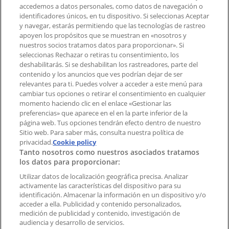
accedemos a datos personales, como datos de navegación o
Contacto comercial y de marketing
identificadores únicos, en tu dispositivo. Si seleccionas Aceptar
Tienda mal colocada en el mapa
y navegar, estarás permitiendo que las tecnologías de rastreo
Notificar un folleto
apoyen los propósitos que se muestran en «nosotros y
¿Encontraste un problema en la web o en la
nuestros socios tratamos datos para proporcionar». Si
aplicación?
seleccionas Rechazar o retiras tu consentimiento, los
deshabilitarás. Si se deshabilitan los rastreadores, parte del
contenido y los anuncios que ves podrían dejar de ser
Índices
relevantes para ti. Puedes volver a acceder a este menú para
cambiar tus opciones o retirar el consentimiento en cualquier
momento haciendo clic en el enlace «Gestionar las
preferencias» que aparece en el en la parte inferior de la
Marcas
página web. Tus opciones tendrán efecto dentro de nuestro
Marcas locales
Sitio web. Para saber más, consulta nuestra política de
Negocios
privacidad.
Cookie policy
Tanto nosotros como nuestros asociados tratamos
Negocios cercanos
los datos para proporcionar:
Productos
Productos locales
Utilizar datos de localización geográfica precisa. Analizar
activamente las características del dispositivo para su
Ciudades
identificación. Almacenar la información en un dispositivo y/o
acceder a ella. Publicidad y contenido personalizados,
Descargar la APP Tiendeo
medición de publicidad y contenido, investigación de
audiencia y desarrollo de servicios.