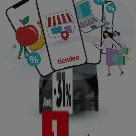
Ofertas destacadas
supermercados
jardín y bricolaje
Freidora de aire
patinete
eléctrico
viajes
aceite de oliva
comida
asiática
aguacates
bomba de agua
Tiendeo en tu ciudad
Madrid
Barcelona
Valencia
Sevilla
Zaragoza
Málaga
Palma de Mallorca
Bilbao
Alicante
Murcia
Las Palmas de Gran Canaria
Córdoba
Valladolid
A
Coruña
Vigo
Granada
Ver más ciudades
Descargar la APP