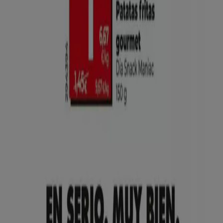
Tiendeo international
España
Italia
United Kingdom
México
Brasil
Colombia
Argentina
France
United States
Nederland
Deutschland
Perú
Chile
Portugal
Australia
Türkiye
Polska
Norge
Österreich
Sverige
Ecuador
Singapore
South Africa
Canada
Danmark
Suomi
日本
Ελλάδα
한국
Belgique
Schweiz
United Arab Emirates
România
Maroc
Ceská republika
Slovenská republika
Magyarország
България
Publicidad