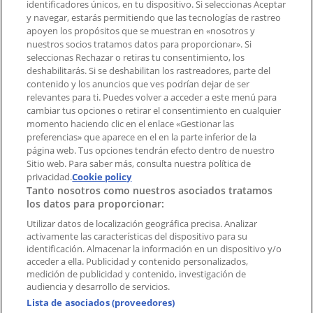
identificadores únicos, en tu dispositivo. Si seleccionas Aceptar
Tienda mal colocada en el mapa
y navegar, estarás permitiendo que las tecnologías de rastreo
Notificar un folleto
apoyen los propósitos que se muestran en «nosotros y
¿Encontraste un problema en la web o en la
nuestros socios tratamos datos para proporcionar». Si
aplicación?
seleccionas Rechazar o retiras tu consentimiento, los
deshabilitarás. Si se deshabilitan los rastreadores, parte del
contenido y los anuncios que ves podrían dejar de ser
Índices
relevantes para ti. Puedes volver a acceder a este menú para
cambiar tus opciones o retirar el consentimiento en cualquier
momento haciendo clic en el enlace «Gestionar las
preferencias» que aparece en el en la parte inferior de la
Marcas
página web. Tus opciones tendrán efecto dentro de nuestro
Marcas locales
Sitio web. Para saber más, consulta nuestra política de
Negocios
privacidad.
Cookie policy
Tanto nosotros como nuestros asociados tratamos
Negocios cercanos
los datos para proporcionar:
Productos
Productos locales
Utilizar datos de localización geográfica precisa. Analizar
activamente las características del dispositivo para su
Ciudades
identificación. Almacenar la información en un dispositivo y/o
acceder a ella. Publicidad y contenido personalizados,
Descargar la APP Tiendeo
medición de publicidad y contenido, investigación de
audiencia y desarrollo de servicios.
Lista de asociados (proveedores)