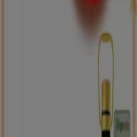
ToysRus
Back to school -20%
Caduca el 31/8
Montblanc
Nuevo
Carrefour
PRECIO IMBATIBLE
Caduca el 10/8
Montblanc
Ahorrar es aún más fácil con la aplicación.
Puedes encontrar las mejores ofertas de los