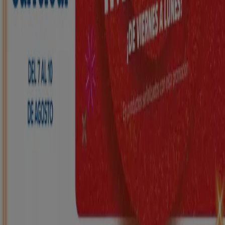
HiperDino
Ofertas que vuelan desde el 7 de agosto
Caduca el 10/8
Montblanc
Nuevo
Carrefour
REGIONAL (Articulos locales de
Alimentación, dulces, bebidas)
Caduca el 25/8
Montblanc
Nuevo