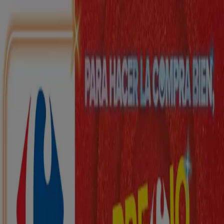
Estás aquí:
Montblanc - 28001
Destacados
Hiper-Supermercados
Hogar y Muebles
Jardín
y Bricolaje
Ropa, Zapatos y Complementos
Informática y
Electrónica
Juguetes y Bebés
Coches, Motos y
Recambios
Perfumerías y
Belleza
Viajes
Restauración
Deporte
Salud y
Ópticas
Ocio
Libros y Papelerías
Bancos y Seguros
Bodas
Publicidad
Top catálogos en Montblanc