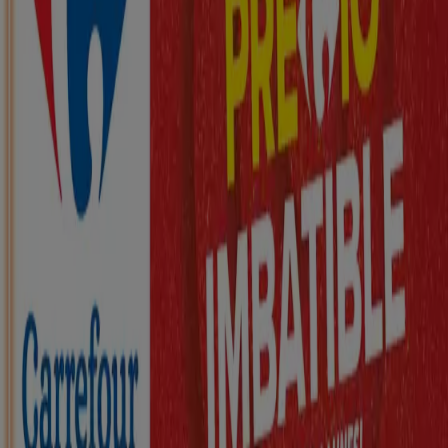
Nuevo
ZEEMAN
Ha llegado nuestra nueva colección
infantil
Caduca el 21/8
Montblanc
Nuevo
KIK
Más diversión en el cole
Caduca el 16/8
Montblanc
Nuevo