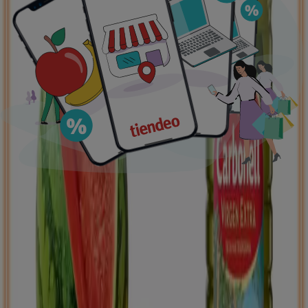
Ofertas destacadas
supermercados
jardín y bricolaje
Freidora de aire
patinete
eléctrico
viajes
aceite de oliva
comida
asiática
aguacates
bomba de agua
Tiendeo en tu ciudad
Madrid
Barcelona
Valencia
Sevilla
Zaragoza
Málaga
Palma de Mallorca
Bilbao
Alicante
Murcia
Las Palmas de Gran Canaria
Córdoba
Valladolid
A
Coruña
Vigo
Granada
Ver más ciudades
Descargar la APP