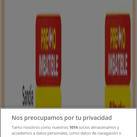
Tiendeo forma parte de Shopfully, la empresa
tecnológica que está reinventando las compras locales
en todo el mundo.
Tiendeo
¿Qué hacemos?
Soluciones para empresas
Noticias y prensa
Trabaja con nosotros
Contacto
Nos preocupamos por tu privacidad
Tanto nosotros como nuestros
1014
socios almacenamos y
accedemos a datos personales, como datos de navegación o
Contacto comercial y de marketing