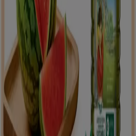
Tiendeo international
España
Italia
United Kingdom
México
Brasil
Colombia
Argentina
France
United States
Nederland
Deutschland
Perú
Chile
Portugal
Australia
Türkiye
Polska
Norge
Österreich
Sverige
Ecuador
Singapore
South Africa
Canada
Danmark
Suomi
日本
Ελλάδα
한국
Belgique
Schweiz
United Arab Emirates
România
Maroc
Ceská republika
Slovenská republika
Magyarország
България
Publicidad