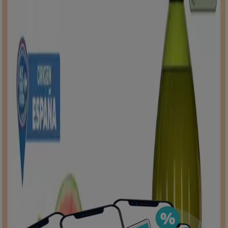
negocios más cercanos, guardarlas y crear tu lista
de ahorro, todo desde tu celular.
DESCARGA LA APLICACIÓN
Ver más
Publicidad