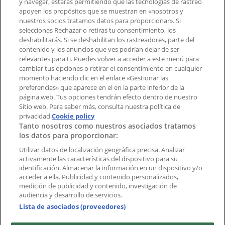
y navegar, estarás permitiendo que las tecnologías de rastreo
Notificar un folleto
apoyen los propósitos que se muestran en «nosotros y
¿Encontraste un problema en la web o en la
nuestros socios tratamos datos para proporcionar». Si
aplicación?
seleccionas Rechazar o retiras tu consentimiento, los
deshabilitarás. Si se deshabilitan los rastreadores, parte del
contenido y los anuncios que ves podrían dejar de ser
Índices
relevantes para ti. Puedes volver a acceder a este menú para
cambiar tus opciones o retirar el consentimiento en cualquier
momento haciendo clic en el enlace «Gestionar las
preferencias» que aparece en el en la parte inferior de la
Marcas
página web. Tus opciones tendrán efecto dentro de nuestro
Marcas locales
Sitio web. Para saber más, consulta nuestra política de
Negocios
privacidad.
Cookie policy
Tanto nosotros como nuestros asociados tratamos
Negocios cercanos
los datos para proporcionar:
Productos
Productos locales
Utilizar datos de localización geográfica precisa. Analizar
activamente las características del dispositivo para su
Ciudades
identificación. Almacenar la información en un dispositivo y/o
acceder a ella. Publicidad y contenido personalizados,
Descargar la APP Tiendeo
medición de publicidad y contenido, investigación de
audiencia y desarrollo de servicios.
Lista de asociados (proveedores)