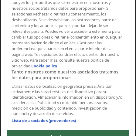
Notificar un folleto
apoyen los propósitos que se muestran en «nosotros y
¿Encontraste un problema en la web o en la
nuestros socios tratamos datos para proporcionar». Si
aplicación?
seleccionas Rechazar o retiras tu consentimiento, los
deshabilitarás. Si se deshabilitan los rastreadores, parte del
contenido y los anuncios que ves podrían dejar de ser
Índices
relevantes para ti. Puedes volver a acceder a este menú para
cambiar tus opciones o retirar el consentimiento en cualquier
momento haciendo clic en el enlace «Gestionar las
preferencias» que aparece en el en la parte inferior de la
Marcas
página web. Tus opciones tendrán efecto dentro de nuestro
Marcas locales
Sitio web. Para saber más, consulta nuestra política de
Negocios
privacidad.
Cookie policy
Tanto nosotros como nuestros asociados tratamos
Negocios cercanos
los datos para proporcionar:
Productos
Productos locales
Utilizar datos de localización geográfica precisa. Analizar
activamente las características del dispositivo para su
Ciudades
identificación. Almacenar la información en un dispositivo y/o
acceder a ella. Publicidad y contenido personalizados,
Descargar la APP Tiendeo
medición de publicidad y contenido, investigación de
audiencia y desarrollo de servicios.
Lista de asociados (proveedores)