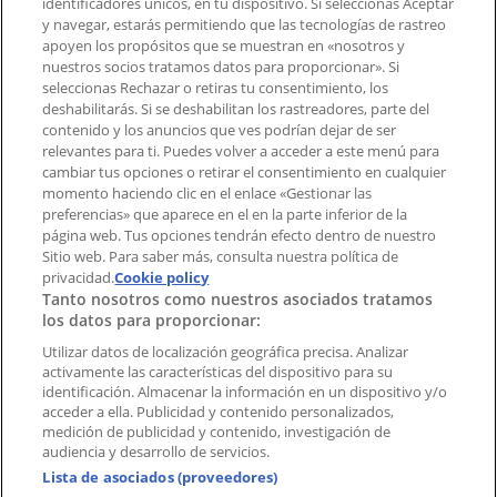
identificadores únicos, en tu dispositivo. Si seleccionas Aceptar
Tienda mal colocada en el mapa
y navegar, estarás permitiendo que las tecnologías de rastreo
Notificar un folleto
apoyen los propósitos que se muestran en «nosotros y
¿Encontraste un problema en la web o en la
nuestros socios tratamos datos para proporcionar». Si
aplicación?
seleccionas Rechazar o retiras tu consentimiento, los
deshabilitarás. Si se deshabilitan los rastreadores, parte del
contenido y los anuncios que ves podrían dejar de ser
Índices
relevantes para ti. Puedes volver a acceder a este menú para
cambiar tus opciones o retirar el consentimiento en cualquier
momento haciendo clic en el enlace «Gestionar las
preferencias» que aparece en el en la parte inferior de la
Marcas
página web. Tus opciones tendrán efecto dentro de nuestro
Marcas locales
Sitio web. Para saber más, consulta nuestra política de
Negocios
privacidad.
Cookie policy
Tanto nosotros como nuestros asociados tratamos
Negocios cercanos
los datos para proporcionar:
Productos
Productos locales
Utilizar datos de localización geográfica precisa. Analizar
activamente las características del dispositivo para su
Ciudades
identificación. Almacenar la información en un dispositivo y/o
acceder a ella. Publicidad y contenido personalizados,
Descargar la APP Tiendeo
medición de publicidad y contenido, investigación de
audiencia y desarrollo de servicios.
Lista de asociados (proveedores)