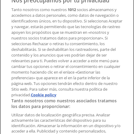
Nos preocupamos por tu privacidad
Tanto nosotros como nuestros
1012
socios almacenamos y
accedemos a datos personales, como datos de navegación o
Contacto comercial y de marketing
identificadores únicos, en tu dispositivo. Si seleccionas Aceptar
Tienda mal colocada en el mapa
y navegar, estarás permitiendo que las tecnologías de rastreo
Notificar un folleto
apoyen los propósitos que se muestran en «nosotros y
¿Encontraste un problema en la web o en la
nuestros socios tratamos datos para proporcionar». Si
aplicación?
seleccionas Rechazar o retiras tu consentimiento, los
deshabilitarás. Si se deshabilitan los rastreadores, parte del
contenido y los anuncios que ves podrían dejar de ser
Índices
relevantes para ti. Puedes volver a acceder a este menú para
cambiar tus opciones o retirar el consentimiento en cualquier
momento haciendo clic en el enlace «Gestionar las
preferencias» que aparece en el en la parte inferior de la
Marcas
página web. Tus opciones tendrán efecto dentro de nuestro
Marcas locales
Sitio web. Para saber más, consulta nuestra política de
Negocios
privacidad.
Cookie policy
Tanto nosotros como nuestros asociados tratamos
Negocios cercanos
los datos para proporcionar:
Productos
Productos locales
Utilizar datos de localización geográfica precisa. Analizar
activamente las características del dispositivo para su
Ciudades
identificación. Almacenar la información en un dispositivo y/o
acceder a ella. Publicidad y contenido personalizados,