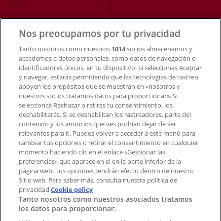
Contacto
Nos preocupamos por tu privacidad
Tanto nosotros como nuestros
1014
socios almacenamos y
accedemos a datos personales, como datos de navegación o
Contacto comercial y de marketing
identificadores únicos, en tu dispositivo. Si seleccionas Aceptar
Tienda mal colocada en el mapa
y navegar, estarás permitiendo que las tecnologías de rastreo
Notificar un folleto
apoyen los propósitos que se muestran en «nosotros y
¿Encontraste un problema en la web o en la
nuestros socios tratamos datos para proporcionar». Si
aplicación?
seleccionas Rechazar o retiras tu consentimiento, los
deshabilitarás. Si se deshabilitan los rastreadores, parte del
contenido y los anuncios que ves podrían dejar de ser
Índices
relevantes para ti. Puedes volver a acceder a este menú para
cambiar tus opciones o retirar el consentimiento en cualquier
momento haciendo clic en el enlace «Gestionar las
preferencias» que aparece en el en la parte inferior de la
Marcas
página web. Tus opciones tendrán efecto dentro de nuestro
Marcas locales
Sitio web. Para saber más, consulta nuestra política de
Negocios
privacidad.
Cookie policy
Tanto nosotros como nuestros asociados tratamos
Negocios cercanos
los datos para proporcionar:
Productos