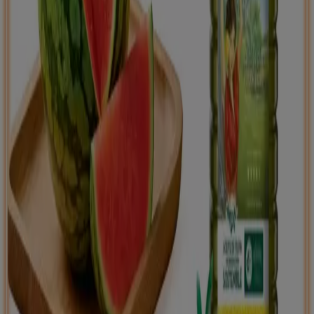
Tiendeo international
España
Italia
United Kingdom
México
Brasil
Colombia
Argentina
France
United States
Nederland
Deutschland
Perú
Chile
Portugal
Australia
Türkiye
Polska
Norge
Österreich
Sverige
Ecuador
Singapore
South Africa
Canada
Danmark
Suomi
日本
Ελλάδα
한국
Belgique
Schweiz
United Arab Emirates
România
Maroc
Ceská republika
Slovenská republika
Magyarország
България
Publicidad