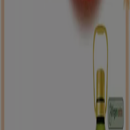
Back to school -20%
Caduca el 31/8
Palol d'Onyar
Nuevo
Carrefour
PRECIO IMBATIBLE
Caduca mañana
Palol d'Onyar
Ahorrar es aún más fácil con la aplicación.
Puedes encontrar las mejores ofertas de los
negocios más cercanos, guardarlas y crear tu lista