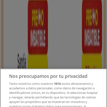
Tiendeo forma parte de Shopfully, la empresa
tecnológica que está reinventando las compras locales
en todo el mundo.
Tiendeo
¿Qué hacemos?
Soluciones para empresas
Noticias y prensa
Trabaja con nosotros
Nos preocupamos por tu privacidad
Contacto
Tanto nosotros como nuestros
1014
socios almacenamos y
accedemos a datos personales, como datos de navegación o
identificadores únicos, en tu dispositivo. Si seleccionas Aceptar
y navegar, estarás permitiendo que las tecnologías de rastreo
Contacto comercial y de marketing
apoyen los propósitos que se muestran en «nosotros y
Tienda mal colocada en el mapa
nuestros socios tratamos datos para proporcionar». Si