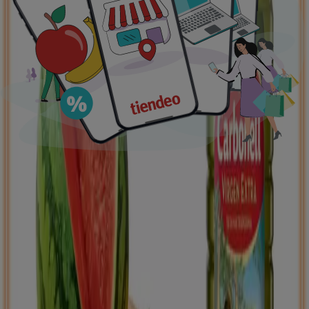
supermercados
jardín y bricolaje
Freidora de aire
patinete
eléctrico
viajes
aceite de oliva
comida
asiática
aguacates
bomba de agua
Tiendeo en tu ciudad
Madrid
Barcelona
Valencia
Sevilla
Zaragoza
Málaga
Palma de Mallorca
Bilbao
Alicante
Murcia
Las Palmas de Gran Canaria
Córdoba
Valladolid
A
Coruña
Vigo
Granada
Ver más ciudades
Descargar la APP