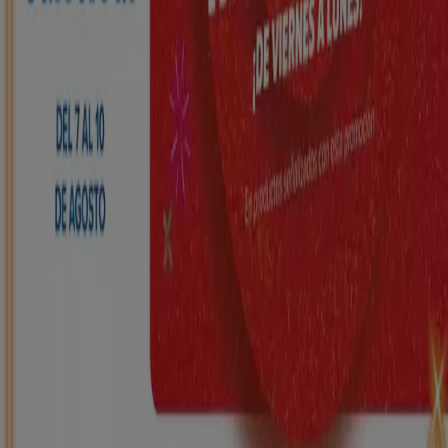
HiperDino
Ofertas que vuelan desde el 7 de agosto
Caduca mañana
Palol d'Onyar
Nuevo
Carrefour
REGIONAL (Articulos locales de
Alimentación, dulces, bebidas)
Caduca el 25/8
Palol d'Onyar
ToysRus