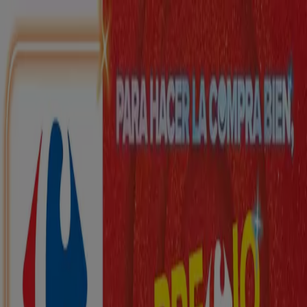
Estás aquí:
Palol d'Onyar - 28001
Destacados
Hiper-Supermercados
Hogar y Muebles
Jardín
y Bricolaje
Ropa, Zapatos y Complementos
Informática y
Electrónica
Juguetes y Bebés
Coches, Motos y
Recambios
Perfumerías y
Belleza
Viajes
Restauración
Deporte
Salud y
Ópticas
Ocio
Libros y Papelerías
Bancos y Seguros
Bodas
Publicidad
Top catálogos en Palol d'Onyar