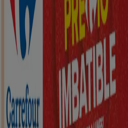
Nuevo
ZEEMAN
Ha llegado nuestra nueva colección
infantil
Caduca el 21/8
Palol d'Onyar
Nuevo
KIK
Más diversión en el cole
Caduca el 16/8
Palol d'Onyar
Nuevo