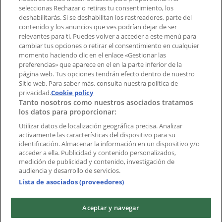
Notificar un folleto
seleccionas Rechazar o retiras tu consentimiento, los
deshabilitarás. Si se deshabilitan los rastreadores, parte del
¿Encontraste un problema en la web o en la
contenido y los anuncios que ves podrían dejar de ser
aplicación?
relevantes para ti. Puedes volver a acceder a este menú para
cambiar tus opciones o retirar el consentimiento en cualquier
momento haciendo clic en el enlace «Gestionar las
Índices
preferencias» que aparece en el en la parte inferior de la
página web. Tus opciones tendrán efecto dentro de nuestro
Sitio web. Para saber más, consulta nuestra política de
Marcas
privacidad.
Cookie policy
Tanto nosotros como nuestros asociados tratamos
Negocios
los datos para proporcionar:
Negocios cercanos
Productos
Utilizar datos de localización geográfica precisa. Analizar
activamente las características del dispositivo para su
Ciudades
identificación. Almacenar la información en un dispositivo y/o
acceder a ella. Publicidad y contenido personalizados,
Descargar la APP Tiendeo
medición de publicidad y contenido, investigación de
audiencia y desarrollo de servicios.
Lista de asociados (proveedores)
Aceptar y navegar