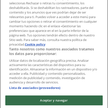
Notificar un folleto
seleccionas Rechazar o retiras tu consentimiento, los
deshabilitarás. Si se deshabilitan los rastreadores, parte del
¿Encontraste un problema en la web o en la
contenido y los anuncios que ves podrían dejar de ser
aplicación?
relevantes para ti. Puedes volver a acceder a este menú para
cambiar tus opciones o retirar el consentimiento en cualquier
momento haciendo clic en el enlace «Gestionar las
Índices
preferencias» que aparece en el en la parte inferior de la
página web. Tus opciones tendrán efecto dentro de nuestro
Sitio web. Para saber más, consulta nuestra política de
Marcas
privacidad.
Cookie policy
Tanto nosotros como nuestros asociados tratamos
Negocios
los datos para proporcionar:
Negocios cercanos
Productos
Utilizar datos de localización geográfica precisa. Analizar
activamente las características del dispositivo para su
Ciudades
identificación. Almacenar la información en un dispositivo y/o
acceder a ella. Publicidad y contenido personalizados,
Descargar la APP Tiendeo
medición de publicidad y contenido, investigación de
audiencia y desarrollo de servicios.
Lista de asociados (proveedores)
Aceptar y navegar