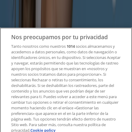
Soluciones para empresas
Noticias y prensa
Trabaja con nosotros
Contacto
Nos preocupamos por tu privacidad
Tanto nosotros como nuestros
1014
socios almacenamos y
accedemos a datos personales, como datos de navegación o
Contacto comercial y de marketing
identificadores únicos, en tu dispositivo. Si seleccionas Aceptar
Tienda mal colocada en el mapa
y navegar, estarás permitiendo que las tecnologías de rastreo
Notificar un folleto
apoyen los propósitos que se muestran en «nosotros y
¿Encontraste un problema en la web o en la
nuestros socios tratamos datos para proporcionar». Si
aplicación?
seleccionas Rechazar o retiras tu consentimiento, los
deshabilitarás. Si se deshabilitan los rastreadores, parte del
contenido y los anuncios que ves podrían dejar de ser
Índices
relevantes para ti. Puedes volver a acceder a este menú para
cambiar tus opciones o retirar el consentimiento en cualquier
momento haciendo clic en el enlace «Gestionar las
preferencias» que aparece en el en la parte inferior de la
Marcas
página web. Tus opciones tendrán efecto dentro de nuestro
Marcas locales
Sitio web. Para saber más, consulta nuestra política de
Negocios
privacidad.
Cookie policy