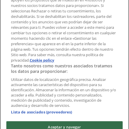
apoyen los propósitos que se muestran en «nosotros y
Tienda mal colocada en el mapa
nuestros socios tratamos datos para proporcionar». Si
Notificar un folleto
seleccionas Rechazar o retiras tu consentimiento, los
deshabilitarás. Si se deshabilitan los rastreadores, parte del
¿Encontraste un problema en la web o en la
contenido y los anuncios que ves podrían dejar de ser
aplicación?
relevantes para ti. Puedes volver a acceder a este menú para
cambiar tus opciones o retirar el consentimiento en cualquier
momento haciendo clic en el enlace «Gestionar las
Índices
preferencias» que aparece en el en la parte inferior de la
página web. Tus opciones tendrán efecto dentro de nuestro
Sitio web. Para saber más, consulta nuestra política de
Marcas
privacidad.
Cookie policy
Tanto nosotros como nuestros asociados tratamos
Negocios
los datos para proporcionar:
Negocios cercanos
Productos
Utilizar datos de localización geográfica precisa. Analizar
activamente las características del dispositivo para su
Ciudades
identificación. Almacenar la información en un dispositivo y/o
acceder a ella. Publicidad y contenido personalizados,
Descargar la APP Tiendeo
medición de publicidad y contenido, investigación de
audiencia y desarrollo de servicios.
Lista de asociados (proveedores)
Aceptar y navegar