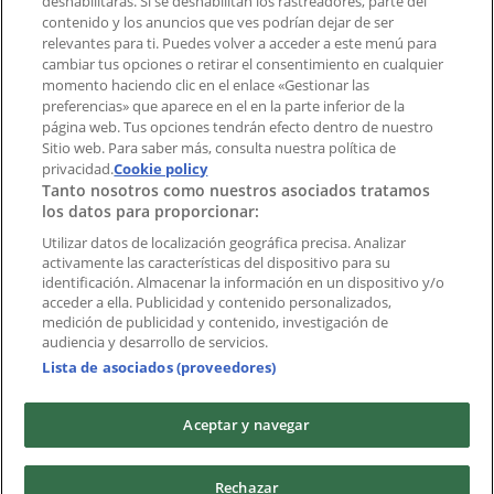
deshabilitarás. Si se deshabilitan los rastreadores, parte del
contenido y los anuncios que ves podrían dejar de ser
Índices
relevantes para ti. Puedes volver a acceder a este menú para
cambiar tus opciones o retirar el consentimiento en cualquier
momento haciendo clic en el enlace «Gestionar las
preferencias» que aparece en el en la parte inferior de la
Marcas
página web. Tus opciones tendrán efecto dentro de nuestro
Marcas locales
Sitio web. Para saber más, consulta nuestra política de
Negocios
privacidad.
Cookie policy
Tanto nosotros como nuestros asociados tratamos
Negocios cercanos
los datos para proporcionar:
Productos
Productos locales
Utilizar datos de localización geográfica precisa. Analizar
activamente las características del dispositivo para su
Ciudades
identificación. Almacenar la información en un dispositivo y/o
acceder a ella. Publicidad y contenido personalizados,
Descargar la APP Tiendeo
medición de publicidad y contenido, investigación de
audiencia y desarrollo de servicios.
Lista de asociados (proveedores)
Aceptar y navegar
Copyright © Tiendeo ® 2026 · Shopfully Marketing S.L.U. –
Rechazar