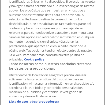
identificadores únicos, en tu dispositivo. Si seleccionas Aceptar
Tienda mal colocada en el mapa
y navegar, estarás permitiendo que las tecnologías de rastreo
Notificar un folleto
apoyen los propósitos que se muestran en «nosotros y
¿Encontraste un problema en la web o en la
nuestros socios tratamos datos para proporcionar». Si
aplicación?
seleccionas Rechazar o retiras tu consentimiento, los
deshabilitarás. Si se deshabilitan los rastreadores, parte del
contenido y los anuncios que ves podrían dejar de ser
Índices
relevantes para ti. Puedes volver a acceder a este menú para
cambiar tus opciones o retirar el consentimiento en cualquier
momento haciendo clic en el enlace «Gestionar las
preferencias» que aparece en el en la parte inferior de la
Marcas
página web. Tus opciones tendrán efecto dentro de nuestro
Marcas locales
Sitio web. Para saber más, consulta nuestra política de
Negocios
privacidad.
Cookie policy
Tanto nosotros como nuestros asociados tratamos
Negocios cercanos
los datos para proporcionar:
Productos
Productos locales
Utilizar datos de localización geográfica precisa. Analizar
activamente las características del dispositivo para su
Ciudades
identificación. Almacenar la información en un dispositivo y/o
acceder a ella. Publicidad y contenido personalizados,
Descargar la APP Tiendeo
medición de publicidad y contenido, investigación de
audiencia y desarrollo de servicios.
Lista de asociados (proveedores)