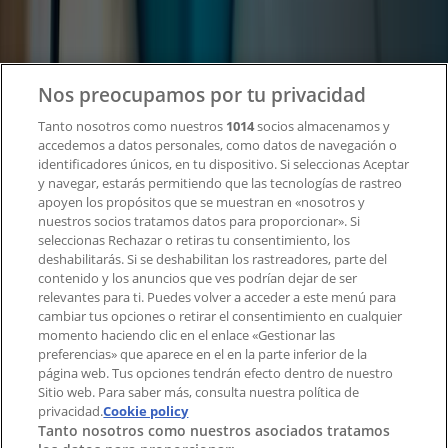
Noticias y prensa
Trabaja con nosotros
Contacto
Nos preocupamos por tu privacidad
Tanto nosotros como nuestros
1014
socios almacenamos y
accedemos a datos personales, como datos de navegación o
Contacto comercial y de marketing
identificadores únicos, en tu dispositivo. Si seleccionas Aceptar
Tienda mal colocada en el mapa
y navegar, estarás permitiendo que las tecnologías de rastreo
Notificar un folleto
apoyen los propósitos que se muestran en «nosotros y
¿Encontraste un problema en la web o en la
nuestros socios tratamos datos para proporcionar». Si
aplicación?
seleccionas Rechazar o retiras tu consentimiento, los
deshabilitarás. Si se deshabilitan los rastreadores, parte del
contenido y los anuncios que ves podrían dejar de ser
Índices
relevantes para ti. Puedes volver a acceder a este menú para
cambiar tus opciones o retirar el consentimiento en cualquier
momento haciendo clic en el enlace «Gestionar las
preferencias» que aparece en el en la parte inferior de la
Marcas
página web. Tus opciones tendrán efecto dentro de nuestro
Marcas locales
Sitio web. Para saber más, consulta nuestra política de
Negocios
privacidad.
Cookie policy
Tanto nosotros como nuestros asociados tratamos
Negocios cercanos