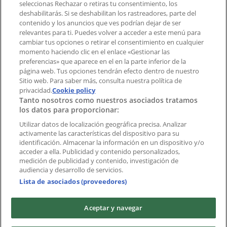
aplicación?
seleccionas Rechazar o retiras tu consentimiento, los
deshabilitarás. Si se deshabilitan los rastreadores, parte del
contenido y los anuncios que ves podrían dejar de ser
Índices
relevantes para ti. Puedes volver a acceder a este menú para
cambiar tus opciones o retirar el consentimiento en cualquier
momento haciendo clic en el enlace «Gestionar las
preferencias» que aparece en el en la parte inferior de la
Marcas
página web. Tus opciones tendrán efecto dentro de nuestro
Marcas locales
Sitio web. Para saber más, consulta nuestra política de
Negocios
privacidad.
Cookie policy
Tanto nosotros como nuestros asociados tratamos
Negocios cercanos
los datos para proporcionar:
Productos
Productos locales
Utilizar datos de localización geográfica precisa. Analizar
activamente las características del dispositivo para su
Ciudades
identificación. Almacenar la información en un dispositivo y/o
acceder a ella. Publicidad y contenido personalizados,
Descargar la APP Tiendeo
medición de publicidad y contenido, investigación de
audiencia y desarrollo de servicios.
Lista de asociados (proveedores)
Aceptar y navegar