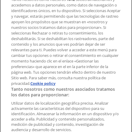
accedemos a datos personales, como datos de navegación o
Contacto comercial y de marketing
identificadores únicos, en tu dispositivo. Si seleccionas Aceptar
Tienda mal colocada en el mapa
y navegar, estarás permitiendo que las tecnologías de rastreo
Notificar un folleto
apoyen los propósitos que se muestran en «nosotros y
¿Encontraste un problema en la web o en la
nuestros socios tratamos datos para proporcionar». Si
aplicación?
seleccionas Rechazar o retiras tu consentimiento, los
deshabilitarás. Si se deshabilitan los rastreadores, parte del
contenido y los anuncios que ves podrían dejar de ser
Índices
relevantes para ti. Puedes volver a acceder a este menú para
cambiar tus opciones o retirar el consentimiento en cualquier
momento haciendo clic en el enlace «Gestionar las
preferencias» que aparece en el en la parte inferior de la
Marcas
página web. Tus opciones tendrán efecto dentro de nuestro
Marcas locales
Sitio web. Para saber más, consulta nuestra política de
Negocios
privacidad.
Cookie policy
Tanto nosotros como nuestros asociados tratamos
Negocios cercanos
los datos para proporcionar:
Productos
Productos locales
Utilizar datos de localización geográfica precisa. Analizar
activamente las características del dispositivo para su
Ciudades
identificación. Almacenar la información en un dispositivo y/o
acceder a ella. Publicidad y contenido personalizados,
Descargar la APP Tiendeo
medición de publicidad y contenido, investigación de
audiencia y desarrollo de servicios.