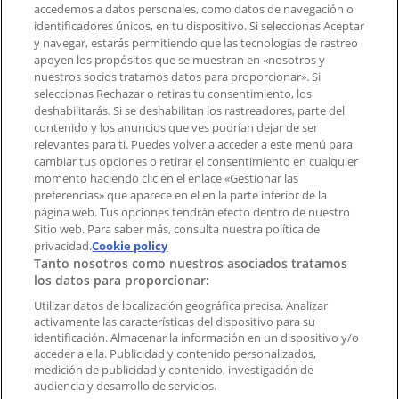
accedemos a datos personales, como datos de navegación o
Contacto comercial y de marketing
identificadores únicos, en tu dispositivo. Si seleccionas Aceptar
Tienda mal colocada en el mapa
y navegar, estarás permitiendo que las tecnologías de rastreo
Notificar un folleto
apoyen los propósitos que se muestran en «nosotros y
¿Encontraste un problema en la web o en la
nuestros socios tratamos datos para proporcionar». Si
aplicación?
seleccionas Rechazar o retiras tu consentimiento, los
deshabilitarás. Si se deshabilitan los rastreadores, parte del
contenido y los anuncios que ves podrían dejar de ser
Índices
relevantes para ti. Puedes volver a acceder a este menú para
cambiar tus opciones o retirar el consentimiento en cualquier
momento haciendo clic en el enlace «Gestionar las
preferencias» que aparece en el en la parte inferior de la
Marcas
página web. Tus opciones tendrán efecto dentro de nuestro
Marcas locales
Sitio web. Para saber más, consulta nuestra política de
Negocios
privacidad.
Cookie policy
Tanto nosotros como nuestros asociados tratamos
Negocios cercanos
los datos para proporcionar:
Productos
Productos locales
Utilizar datos de localización geográfica precisa. Analizar
activamente las características del dispositivo para su
Ciudades
identificación. Almacenar la información en un dispositivo y/o
acceder a ella. Publicidad y contenido personalizados,
Descargar la APP Tiendeo
medición de publicidad y contenido, investigación de
audiencia y desarrollo de servicios.