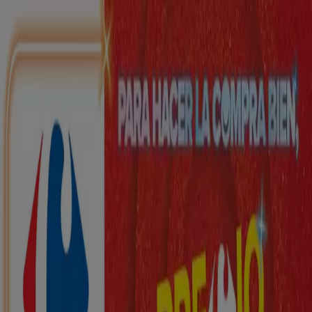
Estás aquí:
Sant Andreu Salou - 28001
Destacados
Hiper-Supermercados
Hogar y Muebles
Jardín
y Bricolaje
Ropa, Zapatos y Complementos
Informática y
Electrónica
Juguetes y Bebés
Coches, Motos y
Recambios
Perfumerías y
Belleza
Viajes
Restauración
Deporte
Salud y
Ópticas
Ocio
Libros y Papelerías
Bancos y Seguros
Bodas
Publicidad
Top catálogos en Sant Andreu Salou