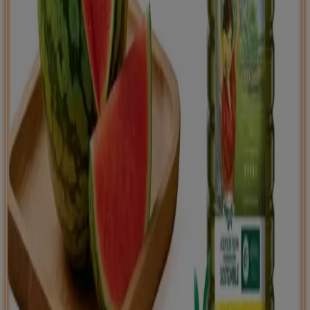
Tiendeo international
España
Italia
United Kingdom
México
Brasil
Colombia
Argentina
France
United States
Nederland
Deutschland
Perú
Chile
Portugal
Australia
Türkiye
Polska
Norge
Österreich
Sverige
Ecuador
Singapore
South Africa
Canada
Danmark
Suomi
日本
Ελλάδα
한국
Belgique
Schweiz
United Arab Emirates
România
Maroc
Ceská republika
Slovenská republika
Magyarország
България
Publicidad