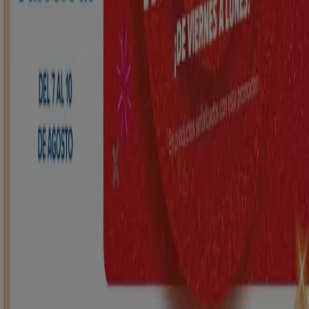
HiperDino
Ofertas que vuelan desde el 7 de agosto
Caduca mañana
Sant Andreu Salou
Nuevo
Carrefour
REGIONAL (Articulos locales de
Alimentación, dulces, bebidas)
Caduca el 25/8
Sant Andreu Salou
ToysRus