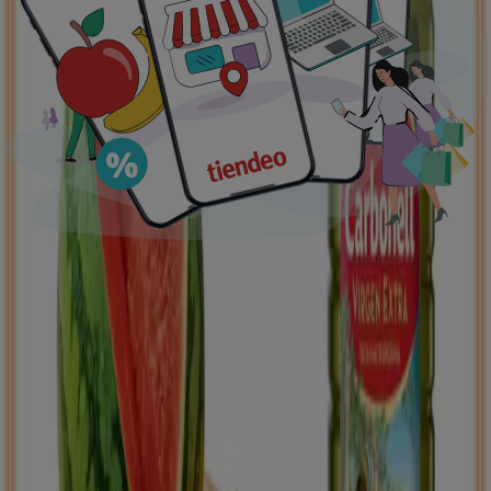
supermercados
jardín y bricolaje
Freidora de aire
patinete
eléctrico
viajes
aceite de oliva
comida
asiática
aguacates
bomba de agua
Tiendeo en tu ciudad
Madrid
Barcelona
Valencia
Sevilla
Zaragoza
Málaga
Palma de Mallorca
Bilbao
Alicante
Murcia
Las Palmas de Gran Canaria
Córdoba
Valladolid
A
Coruña
Vigo
Granada
Ver más ciudades
Descargar la APP