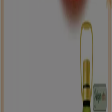
Back to school -20%
Caduca el 31/8
Sant Andreu Salou
Nuevo
Carrefour
PRECIO IMBATIBLE
Caduca mañana
Sant Andreu Salou
Ahorrar es aún más fácil con la aplicación.
Puedes encontrar las mejores ofertas de los
negocios más cercanos, guardarlas y crear tu lista