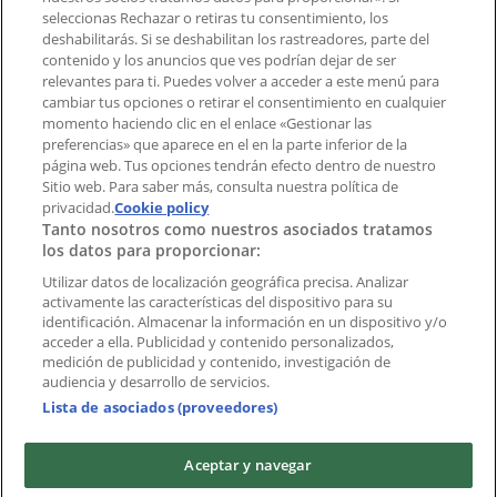
Notificar un folleto
seleccionas Rechazar o retiras tu consentimiento, los
deshabilitarás. Si se deshabilitan los rastreadores, parte del
¿Encontraste un problema en la web o en la
contenido y los anuncios que ves podrían dejar de ser
aplicación?
relevantes para ti. Puedes volver a acceder a este menú para
cambiar tus opciones o retirar el consentimiento en cualquier
momento haciendo clic en el enlace «Gestionar las
Índices
preferencias» que aparece en el en la parte inferior de la
página web. Tus opciones tendrán efecto dentro de nuestro
Sitio web. Para saber más, consulta nuestra política de
Marcas
privacidad.
Cookie policy
Tanto nosotros como nuestros asociados tratamos
Negocios
los datos para proporcionar:
Negocios cercanos
Productos
Utilizar datos de localización geográfica precisa. Analizar
activamente las características del dispositivo para su
Ciudades
identificación. Almacenar la información en un dispositivo y/o
acceder a ella. Publicidad y contenido personalizados,
Descargar la APP Tiendeo
medición de publicidad y contenido, investigación de
audiencia y desarrollo de servicios.
Lista de asociados (proveedores)
Aceptar y navegar