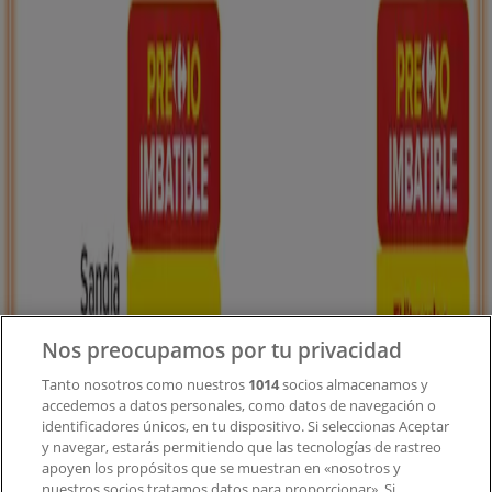
Tiendeo forma parte de Shopfully, la empresa
tecnológica que está reinventando las compras locales
en todo el mundo.
Tiendeo
¿Qué hacemos?
Soluciones para empresas
Noticias y prensa
Trabaja con nosotros
Nos preocupamos por tu privacidad
Contacto
Tanto nosotros como nuestros
1014
socios almacenamos y
accedemos a datos personales, como datos de navegación o
identificadores únicos, en tu dispositivo. Si seleccionas Aceptar
y navegar, estarás permitiendo que las tecnologías de rastreo
Contacto comercial y de marketing
apoyen los propósitos que se muestran en «nosotros y
Tienda mal colocada en el mapa
nuestros socios tratamos datos para proporcionar». Si