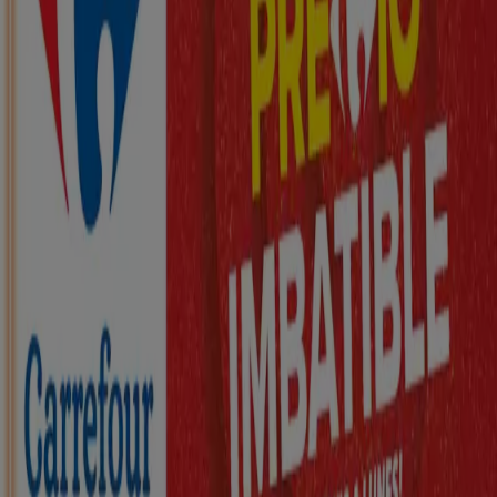
Nuevo
ZEEMAN
Ha llegado nuestra nueva colección
infantil
Caduca el 21/8
Sant Andreu Salou
Nuevo
KIK
Más diversión en el cole
Caduca el 16/8
Sant Andreu Salou
Nuevo