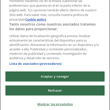
momento haciendo clic en el enlace «Gestionar las
preferencias» que aparece en el en la parte inferior de la
Marcas
página web. Tus opciones tendrán efecto dentro de nuestro
Marcas locales
Sitio web. Para saber más, consulta nuestra política de
Negocios
privacidad.
Cookie policy
Tanto nosotros como nuestros asociados tratamos
Negocios cercanos
los datos para proporcionar:
Productos
Productos locales
Utilizar datos de localización geográfica precisa. Analizar
activamente las características del dispositivo para su
Ciudades
identificación. Almacenar la información en un dispositivo y/o
acceder a ella. Publicidad y contenido personalizados,
Descargar la APP Tiendeo
medición de publicidad y contenido, investigación de
audiencia y desarrollo de servicios.
Lista de asociados (proveedores)
Aceptar y navegar
Copyright © Tiendeo ® 2026 · Shopfully Marketing S.L.U. –
Rechazar
Palau de Mar – 08039 Barcelona, Spain
Términos y condiciones
Política de privacidad
Mostrar los propósitos
Gestionar cookies