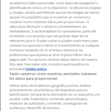
accedemos a datos personales, como datos de navegación o
Contacto comercial y de marketing
identificadores únicos, en tu dispositivo. Si seleccionas Aceptar
Tienda mal colocada en el mapa
y navegar, estarás permitiendo que las tecnologías de rastreo
Notificar un folleto
apoyen los propósitos que se muestran en «nosotros y
¿Encontraste un problema en la web o en la
nuestros socios tratamos datos para proporcionar». Si
aplicación?
seleccionas Rechazar o retiras tu consentimiento, los
deshabilitarás. Si se deshabilitan los rastreadores, parte del
contenido y los anuncios que ves podrían dejar de ser
Índices
relevantes para ti. Puedes volver a acceder a este menú para
cambiar tus opciones o retirar el consentimiento en cualquier
momento haciendo clic en el enlace «Gestionar las
preferencias» que aparece en el en la parte inferior de la
Marcas
página web. Tus opciones tendrán efecto dentro de nuestro
Marcas locales
Sitio web. Para saber más, consulta nuestra política de
Negocios
privacidad.
Cookie policy
Tanto nosotros como nuestros asociados tratamos
Negocios cercanos
los datos para proporcionar:
Productos
Productos locales
Utilizar datos de localización geográfica precisa. Analizar
activamente las características del dispositivo para su
Ciudades
identificación. Almacenar la información en un dispositivo y/o
acceder a ella. Publicidad y contenido personalizados,
Descargar la APP Tiendeo
medición de publicidad y contenido, investigación de
audiencia y desarrollo de servicios.