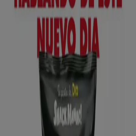
Lidl
№ 1 PRECIO - Ofertas válidas del 10/08 al
16/08
Caduca el 16/8
Torrejón
Anticipado
Lidl
¡Bazar Lidl!- Ofertas válidas del 10/08 al
16/08
Caduca el 16/8
Torrejón
Anticipado