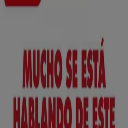
Nuevo
ToysRus
Back to school -20%
Caduca el 31/8
Torrejón
Anticipado
Lidl
¡Bazar Lidl!- Ofertas válidas del 10/08 al
16/08
Caduca el 16/8
Torrejón
Anticipado