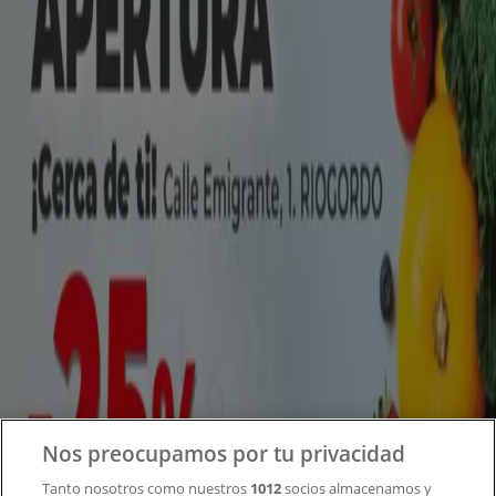
Tiendeo forma parte de Shopfully, la empresa
tecnológica que está reinventando las compras locales
en todo el mundo.
Tiendeo
¿Qué hacemos?
Soluciones para empresas
Noticias y prensa
Trabaja con nosotros
Contacto
Nos preocupamos por tu privacidad
Tanto nosotros como nuestros
1012
socios almacenamos y