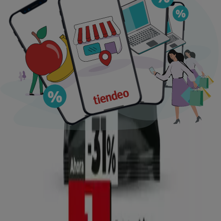
Ofertas destacadas
supermercados
jardín y bricolaje
Freidora de aire
patinete
eléctrico
viajes
aceite de oliva
comida
asiática
aguacates
bomba de agua
Tiendeo en tu ciudad
Madrid
Barcelona
Valencia
Sevilla
Zaragoza
Málaga
Palma de Mallorca
Bilbao
Alicante
Murcia
Las Palmas de Gran Canaria
Córdoba
Valladolid
A
Coruña
Vigo
Granada
Ver más ciudades
Descargar la APP