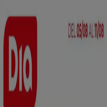
Estás aquí:
Torrejón - 28001
Destacados
Hiper-Supermercados
Hogar y Muebles
Jardín
y Bricolaje
Ropa, Zapatos y Complementos
Informática y
Electrónica
Juguetes y Bebés
Coches, Motos y
Recambios
Perfumerías y
Belleza
Viajes
Restauración
Deporte
Salud y
Ópticas
Ocio
Libros y Papelerías
Bancos y Seguros
Bodas
Publicidad
Top catálogos en Torrejón