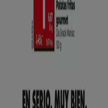
Tiendeo international
España
Italia
United Kingdom
México
Brasil
Colombia
Argentina
France
United States
Nederland
Deutschland
Perú
Chile
Portugal
Australia
Türkiye
Polska
Norge
Österreich
Sverige
Ecuador
Singapore
South Africa
Canada
Danmark
Suomi
日本
Ελλάδα
한국
Belgique
Schweiz
United Arab Emirates
România
Maroc
Ceská republika
Slovenská republika
Magyarország
България
Publicidad