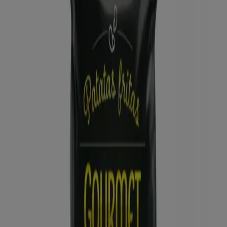
ALDI
Qué poco cuesta comprar bien
Caduca el 16/8
Torrejón
Nuevo
Dia
Gran apertura Dia del 05/08 al 11/08
Caduca el 11/8
Torrejón
Ahorrar es aún más fácil con la aplicación.