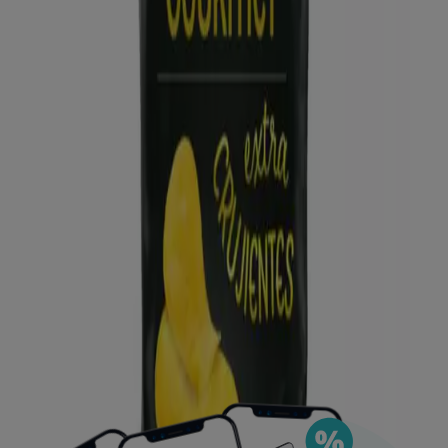
Puedes encontrar las mejores ofertas de los
negocios más cercanos, guardarlas y crear tu lista
de ahorro, todo desde tu celular.
DESCARGA LA APLICACIÓN
Ver más
Publicidad