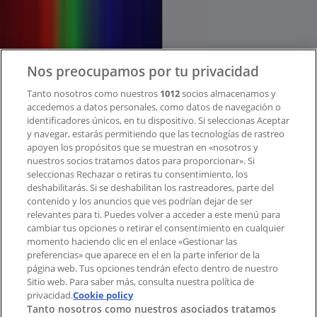
Noticias y prensa
Trabaja con nosotros
Contacto
Nos preocupamos por tu privacidad
Tanto nosotros como nuestros
1012
socios almacenamos y
accedemos a datos personales, como datos de navegación o
Contacto comercial y de marketing
identificadores únicos, en tu dispositivo. Si seleccionas Aceptar
Tienda mal colocada en el mapa
y navegar, estarás permitiendo que las tecnologías de rastreo
Notificar un folleto
apoyen los propósitos que se muestran en «nosotros y
¿Encontraste un problema en la web o en la
nuestros socios tratamos datos para proporcionar». Si
aplicación?
seleccionas Rechazar o retiras tu consentimiento, los
deshabilitarás. Si se deshabilitan los rastreadores, parte del
contenido y los anuncios que ves podrían dejar de ser
Índices
relevantes para ti. Puedes volver a acceder a este menú para
cambiar tus opciones o retirar el consentimiento en cualquier
momento haciendo clic en el enlace «Gestionar las
preferencias» que aparece en el en la parte inferior de la
Marcas
página web. Tus opciones tendrán efecto dentro de nuestro
Marcas locales
Sitio web. Para saber más, consulta nuestra política de
Negocios
privacidad.
Cookie policy
Tanto nosotros como nuestros asociados tratamos
Negocios cercanos