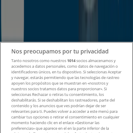
¿Qué hacemos?
Soluciones para empresas
Noticias y prensa
Trabaja con nosotros
Contacto
Nos preocupamos por tu privacidad
Tanto nosotros como nuestros
1014
socios almacenamos y
accedemos a datos personales, como datos de navegación o
Contacto comercial y de marketing
identificadores únicos, en tu dispositivo. Si seleccionas Aceptar
Tienda mal colocada en el mapa
y navegar, estarás permitiendo que las tecnologías de rastreo
Notificar un folleto
apoyen los propósitos que se muestran en «nosotros y
¿Encontraste un problema en la web o en la
nuestros socios tratamos datos para proporcionar». Si
aplicación?
seleccionas Rechazar o retiras tu consentimiento, los
deshabilitarás. Si se deshabilitan los rastreadores, parte del
contenido y los anuncios que ves podrían dejar de ser
Índices
relevantes para ti. Puedes volver a acceder a este menú para
cambiar tus opciones o retirar el consentimiento en cualquier
momento haciendo clic en el enlace «Gestionar las
preferencias» que aparece en el en la parte inferior de la
Marcas