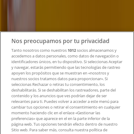
¿Qué hacemos?
Soluciones para empresas
Noticias y prensa
Trabaja con nosotros
Contacto
Nos preocupamos por tu privacidad
Tanto nosotros como nuestros
1012
socios almacenamos y
accedemos a datos personales, como datos de navegación o
Contacto comercial y de marketing
identificadores únicos, en tu dispositivo. Si seleccionas Aceptar
Tienda mal colocada en el mapa
y navegar, estarás permitiendo que las tecnologías de rastreo
Notificar un folleto
apoyen los propósitos que se muestran en «nosotros y
¿Encontraste un problema en la web o en la
nuestros socios tratamos datos para proporcionar». Si
aplicación?
seleccionas Rechazar o retiras tu consentimiento, los
deshabilitarás. Si se deshabilitan los rastreadores, parte del
contenido y los anuncios que ves podrían dejar de ser
Índices
relevantes para ti. Puedes volver a acceder a este menú para
cambiar tus opciones o retirar el consentimiento en cualquier
momento haciendo clic en el enlace «Gestionar las
preferencias» que aparece en el en la parte inferior de la
Marcas
página web. Tus opciones tendrán efecto dentro de nuestro
Marcas locales
Sitio web. Para saber más, consulta nuestra política de