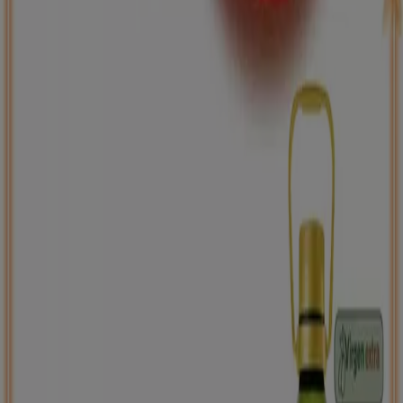
ToysRus
Back to school -20%
Caduca el 31/8
Vall de Laguar
Nuevo
Carrefour
PRECIO IMBATIBLE
Caduca el 10/8
Vall de Laguar
Ahorrar es aún más fácil con la aplicación.
Puedes encontrar las mejores ofertas de los