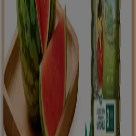
Tiendeo international
España
Italia
United Kingdom
México
Brasil
Colombia
Argentina
France
United States
Nederland
Deutschland
Perú
Chile
Portugal
Australia
Türkiye
Polska
Norge
Österreich
Sverige
Ecuador
Singapore
South Africa
Canada
Danmark
Suomi
日本
Ελλάδα
한국
Belgique
Schweiz
United Arab Emirates
România
Maroc
Ceská republika
Slovenská republika
Magyarország
България
Publicidad