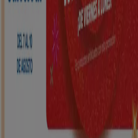
HiperDino
Ofertas que vuelan desde el 7 de agosto
Caduca el 10/8
Vall de Laguar
Nuevo
Carrefour
REGIONAL (Articulos locales de
Alimentación, dulces, bebidas)
Caduca el 25/8
Vall de Laguar
Nuevo