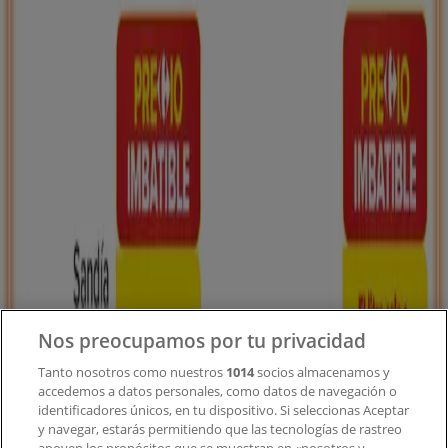
Tiendeo forma parte de Shopfully, la empresa
tecnológica que está reinventando las compras locales
en todo el mundo.
Tiendeo
¿Qué hacemos?
Soluciones para empresas
Noticias y prensa
Trabaja con nosotros
Nos preocupamos por tu privacidad
Contacto
Tanto nosotros como nuestros
1014
socios almacenamos y
accedemos a datos personales, como datos de navegación o
identificadores únicos, en tu dispositivo. Si seleccionas Aceptar
y navegar, estarás permitiendo que las tecnologías de rastreo
Contacto comercial y de marketing