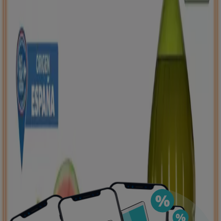
negocios más cercanos, guardarlas y crear tu lista
de ahorro, todo desde tu celular.
DESCARGA LA APLICACIÓN
Ver más
Publicidad