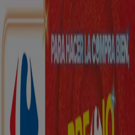
Estás aquí:
Vall de Laguar - 28001
Destacados
Hiper-Supermercados
Hogar y Muebles
Jardín
y Bricolaje
Ropa, Zapatos y Complementos
Informática y
Electrónica
Juguetes y Bebés
Coches, Motos y
Recambios
Perfumerías y
Belleza
Viajes
Restauración
Deporte
Salud y
Ópticas
Ocio
Libros y Papelerías
Bancos y Seguros
Bodas
Publicidad
Top catálogos en Vall de Laguar