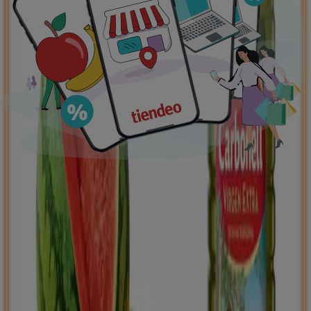
Ofertas destacadas
supermercados
jardín y bricolaje
Freidora de aire
patinete
eléctrico
viajes
aceite de oliva
comida
asiática
aguacates
bomba de agua
Tiendeo en tu ciudad
Madrid
Barcelona
Valencia
Sevilla
Zaragoza
Málaga
Palma de Mallorca
Bilbao
Alicante
Murcia
Las Palmas de Gran Canaria
Córdoba
Valladolid
A
Coruña
Vigo
Granada
Ver más ciudades
Descargar la APP