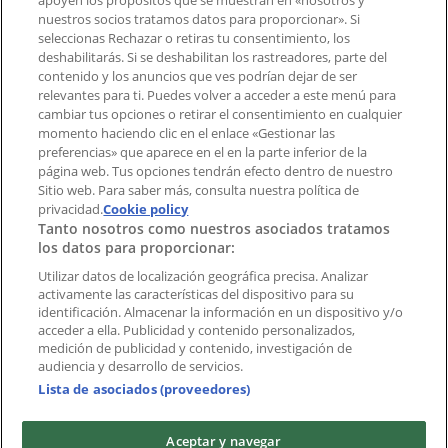
apoyen los propósitos que se muestran en «nosotros y
Tienda mal colocada en el mapa
nuestros socios tratamos datos para proporcionar». Si
Notificar un folleto
seleccionas Rechazar o retiras tu consentimiento, los
deshabilitarás. Si se deshabilitan los rastreadores, parte del
¿Encontraste un problema en la web o en la
contenido y los anuncios que ves podrían dejar de ser
aplicación?
relevantes para ti. Puedes volver a acceder a este menú para
cambiar tus opciones o retirar el consentimiento en cualquier
momento haciendo clic en el enlace «Gestionar las
Índices
preferencias» que aparece en el en la parte inferior de la
página web. Tus opciones tendrán efecto dentro de nuestro
Sitio web. Para saber más, consulta nuestra política de
Marcas
privacidad.
Cookie policy
Tanto nosotros como nuestros asociados tratamos
Negocios
los datos para proporcionar:
Negocios cercanos
Productos
Utilizar datos de localización geográfica precisa. Analizar
activamente las características del dispositivo para su
Ciudades
identificación. Almacenar la información en un dispositivo y/o
acceder a ella. Publicidad y contenido personalizados,
Descargar la APP Tiendeo
medición de publicidad y contenido, investigación de
audiencia y desarrollo de servicios.
Lista de asociados (proveedores)
Aceptar y navegar