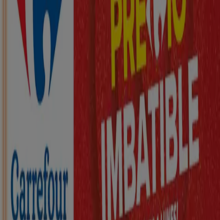
Nuevo
ZEEMAN
Ha llegado nuestra nueva colección
infantil
Caduca el 21/8
Vall de Laguar
Nuevo
KIK
Más diversión en el cole
Caduca el 16/8
Vall de Laguar
Nuevo