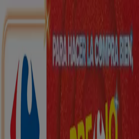
Estás aquí:
Vendrell - 28001
Destacados
Hiper-Supermercados
Hogar y Muebles
Jardín
y Bricolaje
Ropa, Zapatos y Complementos
Informática y
Electrónica
Juguetes y Bebés
Coches, Motos y
Recambios
Perfumerías y
Belleza
Viajes
Restauración
Deporte
Salud y
Ópticas
Ocio
Libros y Papelerías
Bancos y Seguros
Bodas
Publicidad
Top catálogos en Vendrell