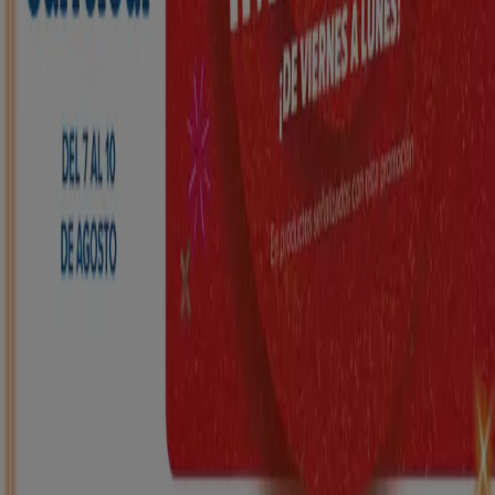
HiperDino
Ofertas que vuelan desde el 7 de agosto
Caduca el 10/8
Vendrell
Nuevo
Carrefour
REGIONAL (Articulos locales de
Alimentación, dulces, bebidas)
Caduca el 25/8
Vendrell
Nuevo