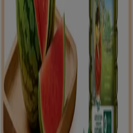
Tiendeo international
España
Italia
United Kingdom
México
Brasil
Colombia
Argentina
France
United States
Nederland
Deutschland
Perú
Chile
Portugal
Australia
Türkiye
Polska
Norge
Österreich
Sverige
Ecuador
Singapore
South Africa
Canada
Danmark
Suomi
日本
Ελλάδα
한국
Belgique
Schweiz
United Arab Emirates
România
Maroc
Ceská republika
Slovenská republika
Magyarország
България
Publicidad