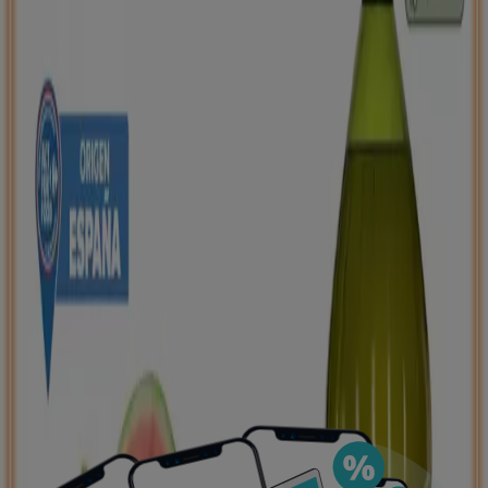
negocios más cercanos, guardarlas y crear tu lista
de ahorro, todo desde tu celular.
DESCARGA LA APLICACIÓN
Ver más
Publicidad