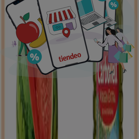
Ofertas destacadas
supermercados
jardín y bricolaje
Freidora de aire
patinete
eléctrico
viajes
aceite de oliva
comida
asiática
aguacates
bomba de agua
Tiendeo en tu ciudad
Madrid
Barcelona
Valencia
Sevilla
Zaragoza
Málaga
Palma de Mallorca
Bilbao
Alicante
Murcia
Las Palmas de Gran Canaria
Córdoba
Valladolid
A
Coruña
Vigo
Granada
Ver más ciudades
Descargar la APP