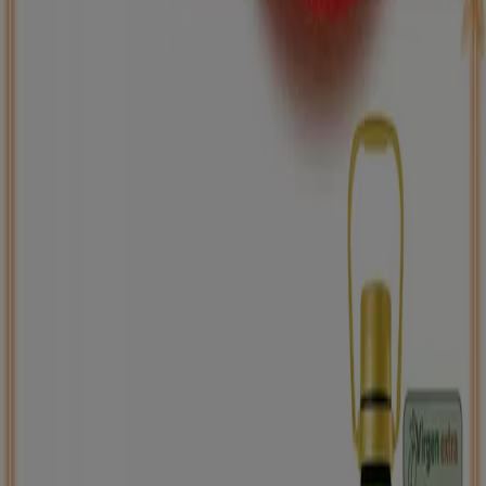
ToysRus
Back to school -20%
Caduca el 31/8
Vendrell
Nuevo
Carrefour
PRECIO IMBATIBLE
Caduca el 10/8
Vendrell
Ahorrar es aún más fácil con la aplicación.
Puedes encontrar las mejores ofertas de los