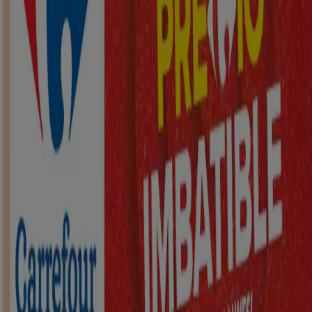
Nuevo
ZEEMAN
Ha llegado nuestra nueva colección
infantil
Caduca el 21/8
Vendrell
Nuevo
KIK
Más diversión en el cole
Caduca el 16/8
Vendrell
Nuevo