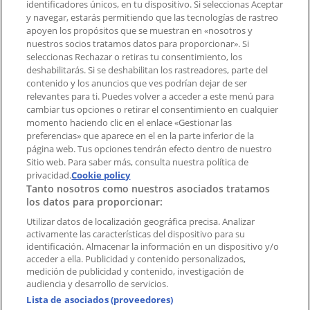
identificadores únicos, en tu dispositivo. Si seleccionas Aceptar
Tienda mal colocada en el mapa
y navegar, estarás permitiendo que las tecnologías de rastreo
Notificar un folleto
apoyen los propósitos que se muestran en «nosotros y
¿Encontraste un problema en la web o en la
nuestros socios tratamos datos para proporcionar». Si
aplicación?
seleccionas Rechazar o retiras tu consentimiento, los
deshabilitarás. Si se deshabilitan los rastreadores, parte del
contenido y los anuncios que ves podrían dejar de ser
Índices
relevantes para ti. Puedes volver a acceder a este menú para
cambiar tus opciones o retirar el consentimiento en cualquier
momento haciendo clic en el enlace «Gestionar las
preferencias» que aparece en el en la parte inferior de la
Marcas
página web. Tus opciones tendrán efecto dentro de nuestro
Marcas locales
Sitio web. Para saber más, consulta nuestra política de
Negocios
privacidad.
Cookie policy
Tanto nosotros como nuestros asociados tratamos
Negocios cercanos
los datos para proporcionar:
Productos
Productos locales
Utilizar datos de localización geográfica precisa. Analizar
activamente las características del dispositivo para su
Ciudades
identificación. Almacenar la información en un dispositivo y/o
acceder a ella. Publicidad y contenido personalizados,
Descargar la APP Tiendeo
medición de publicidad y contenido, investigación de
audiencia y desarrollo de servicios.
Lista de asociados (proveedores)