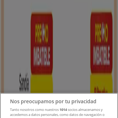
Tiendeo forma parte de Shopfully, la empresa
tecnológica que está reinventando las compras locales
en todo el mundo.
Tiendeo
¿Qué hacemos?
Soluciones para empresas
Noticias y prensa
Trabaja con nosotros
Contacto
Nos preocupamos por tu privacidad
Tanto nosotros como nuestros
1014
socios almacenamos y
accedemos a datos personales, como datos de navegación o
Contacto comercial y de marketing