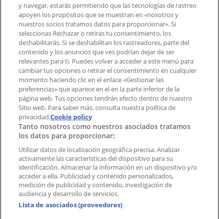
Tienda mal colocada en el mapa
y navegar, estarás permitiendo que las tecnologías de rastreo
Notificar un folleto
apoyen los propósitos que se muestran en «nosotros y
¿Encontraste un problema en la web o en la
nuestros socios tratamos datos para proporcionar». Si
aplicación?
seleccionas Rechazar o retiras tu consentimiento, los
deshabilitarás. Si se deshabilitan los rastreadores, parte del
contenido y los anuncios que ves podrían dejar de ser
Índices
relevantes para ti. Puedes volver a acceder a este menú para
cambiar tus opciones o retirar el consentimiento en cualquier
momento haciendo clic en el enlace «Gestionar las
preferencias» que aparece en el en la parte inferior de la
Marcas
página web. Tus opciones tendrán efecto dentro de nuestro
Marcas locales
Sitio web. Para saber más, consulta nuestra política de
Negocios
privacidad.
Cookie policy
Tanto nosotros como nuestros asociados tratamos
Negocios cercanos
los datos para proporcionar:
Productos
Productos locales
Utilizar datos de localización geográfica precisa. Analizar
activamente las características del dispositivo para su
Ciudades
identificación. Almacenar la información en un dispositivo y/o
acceder a ella. Publicidad y contenido personalizados,
Descargar la APP Tiendeo
medición de publicidad y contenido, investigación de
audiencia y desarrollo de servicios.
Lista de asociados (proveedores)