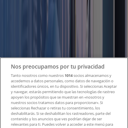
Tiendeo
¿Qué hacemos?
Soluciones para empresas
Noticias y prensa
Trabaja con nosotros
Contacto
Nos preocupamos por tu privacidad
Tanto nosotros como nuestros
1014
socios almacenamos y
accedemos a datos personales, como datos de navegación o
Contacto comercial y de marketing
identificadores únicos, en tu dispositivo. Si seleccionas Aceptar
Tienda mal colocada en el mapa
y navegar, estarás permitiendo que las tecnologías de rastreo
Notificar un folleto
apoyen los propósitos que se muestran en «nosotros y
¿Encontraste un problema en la web o en la
nuestros socios tratamos datos para proporcionar». Si
aplicación?
seleccionas Rechazar o retiras tu consentimiento, los
deshabilitarás. Si se deshabilitan los rastreadores, parte del
contenido y los anuncios que ves podrían dejar de ser
Índices
relevantes para ti. Puedes volver a acceder a este menú para