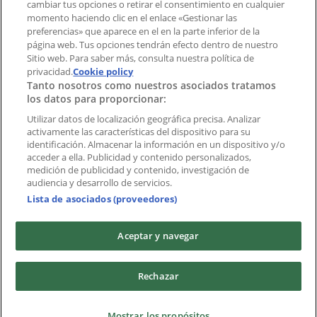
cambiar tus opciones o retirar el consentimiento en cualquier
momento haciendo clic en el enlace «Gestionar las
preferencias» que aparece en el en la parte inferior de la
Marcas
página web. Tus opciones tendrán efecto dentro de nuestro
Marcas locales
Sitio web. Para saber más, consulta nuestra política de
Negocios
privacidad.
Cookie policy
Tanto nosotros como nuestros asociados tratamos
Negocios cercanos
los datos para proporcionar:
Productos
Productos locales
Utilizar datos de localización geográfica precisa. Analizar
activamente las características del dispositivo para su
Ciudades
identificación. Almacenar la información en un dispositivo y/o
acceder a ella. Publicidad y contenido personalizados,
Descargar la APP Tiendeo
medición de publicidad y contenido, investigación de
audiencia y desarrollo de servicios.
Lista de asociados (proveedores)
Aceptar y navegar
Copyright © Tiendeo ® 2026 · Shopfully Marketing S.L.U. –
Rechazar
Palau de Mar – 08039 Barcelona, Spain
Términos y condiciones
Política de privacidad
Mostrar los propósitos