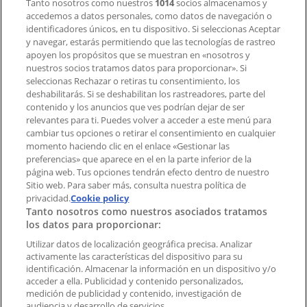
Tanto nosotros como nuestros
1014
socios almacenamos y
accedemos a datos personales, como datos de navegación o
Contacto comercial y de marketing
identificadores únicos, en tu dispositivo. Si seleccionas Aceptar
Tienda mal colocada en el mapa
y navegar, estarás permitiendo que las tecnologías de rastreo
Notificar un folleto
apoyen los propósitos que se muestran en «nosotros y
¿Encontraste un problema en la web o en la
nuestros socios tratamos datos para proporcionar». Si
aplicación?
seleccionas Rechazar o retiras tu consentimiento, los
deshabilitarás. Si se deshabilitan los rastreadores, parte del
contenido y los anuncios que ves podrían dejar de ser
Índices
relevantes para ti. Puedes volver a acceder a este menú para
cambiar tus opciones o retirar el consentimiento en cualquier
momento haciendo clic en el enlace «Gestionar las
preferencias» que aparece en el en la parte inferior de la
Marcas
página web. Tus opciones tendrán efecto dentro de nuestro
Marcas locales
Sitio web. Para saber más, consulta nuestra política de
Negocios
privacidad.
Cookie policy
Tanto nosotros como nuestros asociados tratamos
Negocios cercanos
los datos para proporcionar:
Productos
Productos locales
Utilizar datos de localización geográfica precisa. Analizar
activamente las características del dispositivo para su
Ciudades
identificación. Almacenar la información en un dispositivo y/o
acceder a ella. Publicidad y contenido personalizados,
Descargar la APP Tiendeo
medición de publicidad y contenido, investigación de
audiencia y desarrollo de servicios.