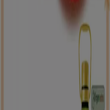
ToysRus
Back to school -20%
Caduca el 31/8
Villamayor de Gállego
Nuevo
Carrefour
PRECIO IMBATIBLE
Caduca mañana
Villamayor de Gállego
Ahorrar es aún más fácil con la aplicación.