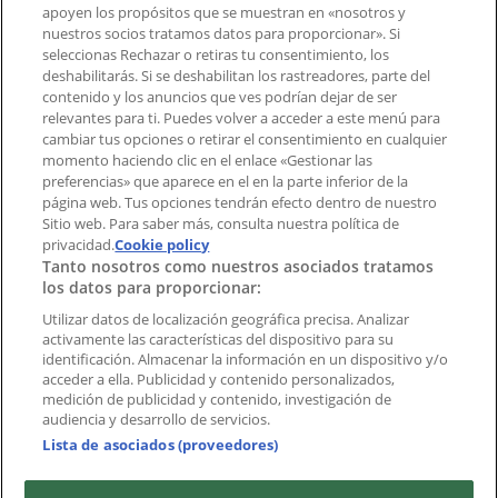
Contacto comercial y de marketing
apoyen los propósitos que se muestran en «nosotros y
Tienda mal colocada en el mapa
nuestros socios tratamos datos para proporcionar». Si
Notificar un folleto
seleccionas Rechazar o retiras tu consentimiento, los
deshabilitarás. Si se deshabilitan los rastreadores, parte del
¿Encontraste un problema en la web o en la
contenido y los anuncios que ves podrían dejar de ser
aplicación?
relevantes para ti. Puedes volver a acceder a este menú para
cambiar tus opciones o retirar el consentimiento en cualquier
momento haciendo clic en el enlace «Gestionar las
Índices
preferencias» que aparece en el en la parte inferior de la
página web. Tus opciones tendrán efecto dentro de nuestro
Sitio web. Para saber más, consulta nuestra política de
Marcas
privacidad.
Cookie policy
Tanto nosotros como nuestros asociados tratamos
Negocios
los datos para proporcionar:
Negocios cercanos
Productos
Utilizar datos de localización geográfica precisa. Analizar
activamente las características del dispositivo para su
Ciudades
identificación. Almacenar la información en un dispositivo y/o
acceder a ella. Publicidad y contenido personalizados,
Descargar la APP Tiendeo
medición de publicidad y contenido, investigación de
audiencia y desarrollo de servicios.
Lista de asociados (proveedores)