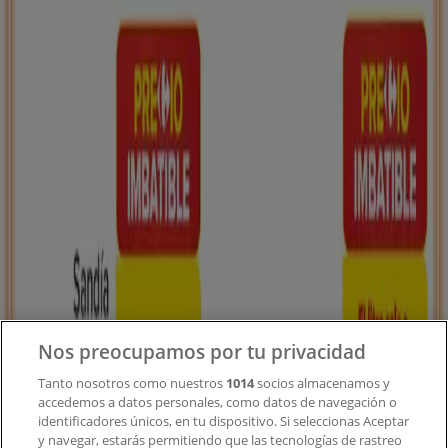
Tiendeo forma parte de Shopfully, la empresa
tecnológica que está reinventando las compras locales
en todo el mundo.
Tiendeo
¿Qué hacemos?
Soluciones para empresas
Noticias y prensa
Trabaja con nosotros
Nos preocupamos por tu privacidad
Contacto
Tanto nosotros como nuestros
1014
socios almacenamos y
accedemos a datos personales, como datos de navegación o
identificadores únicos, en tu dispositivo. Si seleccionas Aceptar
y navegar, estarás permitiendo que las tecnologías de rastreo