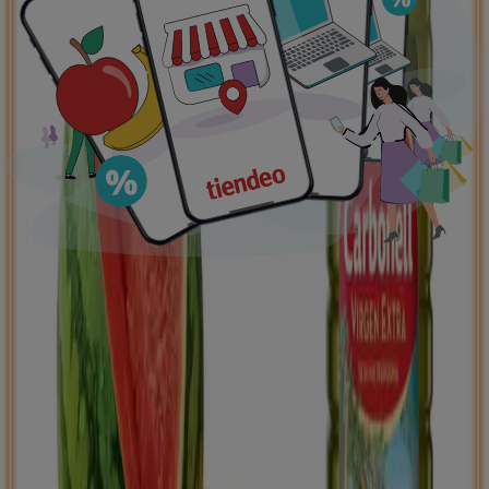
Ofertas destacadas
supermercados
jardín y bricolaje
Freidora de aire
patinete
eléctrico
viajes
aceite de oliva
comida
asiática
aguacates
bomba de agua
Tiendeo en tu ciudad
Madrid
Barcelona
Valencia
Sevilla
Zaragoza
Málaga
Palma de Mallorca
Bilbao
Alicante
Murcia
Las Palmas de Gran Canaria
Córdoba
Valladolid
A
Coruña
Vigo
Granada
Ver más ciudades
Descargar la APP