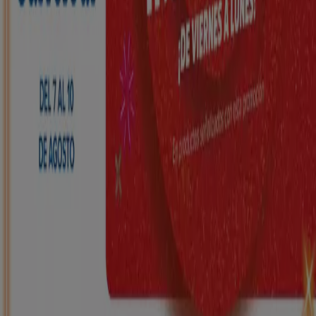
Nuevo
HiperDino
Ofertas que vuelan desde el 7 de agosto
Caduca mañana
Villamayor de Gállego
Nuevo
Carrefour
REGIONAL (Articulos locales de
Alimentación, dulces, bebidas)
Caduca el 25/8
Villamayor de Gállego