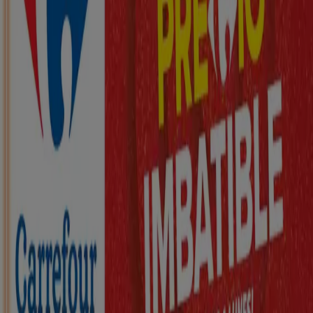
Gállego
Nuevo
ZEEMAN
Ha llegado nuestra nueva colección
infantil
Caduca el 21/8
Villamayor de Gállego
Nuevo
KIK
Más diversión en el cole
Caduca el 16/8
Villamayor de Gállego