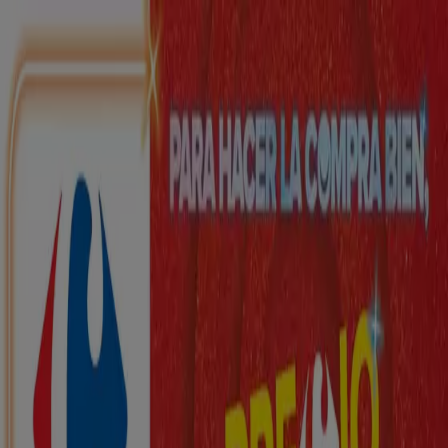
Estás aquí:
Villamayor de Gállego - 28001
Destacados
Hiper-Supermercados
Hogar y Muebles
Jardín
y Bricolaje
Ropa, Zapatos y Complementos
Informática y
Electrónica
Juguetes y Bebés
Coches, Motos y
Recambios
Perfumerías y
Belleza
Viajes
Restauración
Deporte
Salud y
Ópticas
Ocio
Libros y Papelerías
Bancos y Seguros
Bodas
Publicidad
Top catálogos en Villamayor de