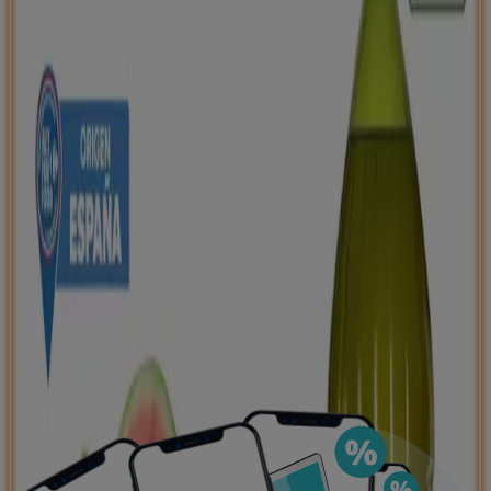
Puedes encontrar las mejores ofertas de los
negocios más cercanos, guardarlas y crear tu lista
de ahorro, todo desde tu celular.
DESCARGA LA APLICACIÓN
Ver más
Publicidad