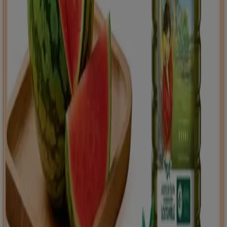
Tiendeo international
España
Italia
United Kingdom
México
Brasil
Colombia
Argentina
France
United States
Nederland
Deutschland
Perú
Chile
Portugal
Australia
Türkiye
Polska
Norge
Österreich
Sverige
Ecuador
Singapore
South Africa
Canada
Danmark
Suomi
日本
Ελλάδα
한국
Belgique
Schweiz
United Arab Emirates
România
Maroc
Ceská republika
Slovenská republika
Magyarország
България
Publicidad