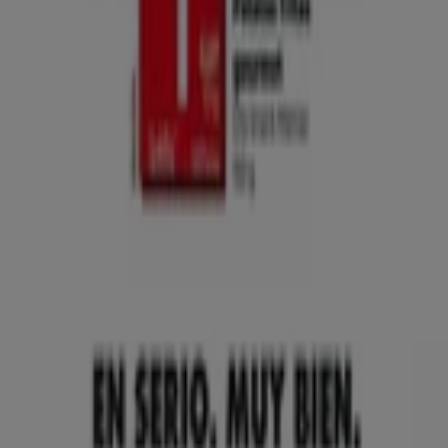
Tiendeo international
España
Italia
United Kingdom
México
Brasil
Colombia
Argentina
France
United States
Nederland
Deutschland
Perú
Chile
Portugal
Australia
Türkiye
Polska
Norge
Österreich
Sverige
Ecuador
Singapore
South Africa
Canada
Danmark
Suomi
日本
Ελλάδα
한국
Belgique
Schweiz
United Arab Emirates
România
Maroc
Ceská republika
Slovenská republika
Magyarország
България
Publicidad