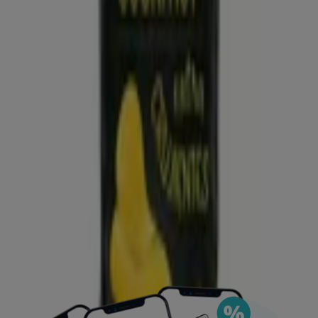
Puedes encontrar las mejores ofertas de los
negocios más cercanos, guardarlas y crear tu lista
de ahorro, todo desde tu celular.
DESCARGA LA APLICACIÓN
Ver más
Publicidad