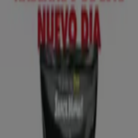
Lidl
№ 1 PRECIO - Ofertas válidas del 10/08 al
16/08
Caduca el 16/8
Villaviciosa
Anticipado
Lidl
¡Bazar Lidl!- Ofertas válidas del 10/08 al
16/08
Caduca el 16/8
Villaviciosa
Anticipado