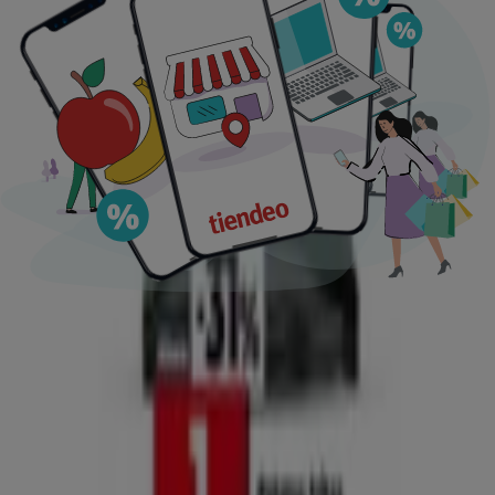
Ofertas destacadas
supermercados
jardín y bricolaje
Freidora de aire
patinete
eléctrico
viajes
aceite de oliva
comida
asiática
aguacates
bomba de agua
Tiendeo en tu ciudad
Madrid
Barcelona
Valencia
Sevilla
Zaragoza
Málaga
Palma de Mallorca
Bilbao
Alicante
Murcia
Las Palmas de Gran Canaria
Córdoba
Valladolid
A
Coruña
Vigo
Granada
Ver más ciudades
Descargar la APP