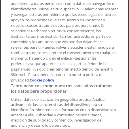
accedemos a datos personales, como datos de navegación o
Contacto comercial y de marketing
identificadores únicos, en tu dispositivo. Si seleccionas Aceptar
Tienda mal colocada en el mapa
y navegar, estarás permitiendo que las tecnologías de rastreo
Notificar un folleto
apoyen los propósitos que se muestran en «nosotros y
¿Encontraste un problema en la web o en la
nuestros socios tratamos datos para proporcionar». Si
aplicación?
seleccionas Rechazar o retiras tu consentimiento, los
deshabilitarás. Si se deshabilitan los rastreadores, parte del
contenido y los anuncios que ves podrían dejar de ser
Índices
relevantes para ti. Puedes volver a acceder a este menú para
cambiar tus opciones o retirar el consentimiento en cualquier
momento haciendo clic en el enlace «Gestionar las
preferencias» que aparece en el en la parte inferior de la
Marcas
página web. Tus opciones tendrán efecto dentro de nuestro
Marcas locales
Sitio web. Para saber más, consulta nuestra política de
Negocios
privacidad.
Cookie policy
Tanto nosotros como nuestros asociados tratamos
Negocios cercanos
los datos para proporcionar:
Productos
Productos locales
Utilizar datos de localización geográfica precisa. Analizar
activamente las características del dispositivo para su
Ciudades
identificación. Almacenar la información en un dispositivo y/o
acceder a ella. Publicidad y contenido personalizados,
Descargar la APP Tiendeo
medición de publicidad y contenido, investigación de
audiencia y desarrollo de servicios.