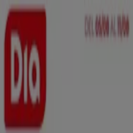
Estás aquí:
Villaviciosa - 28001
Destacados
Hiper-Supermercados
Hogar y Muebles
Jardín
y Bricolaje
Ropa, Zapatos y Complementos
Informática y
Electrónica
Juguetes y Bebés
Coches, Motos y
Recambios
Perfumerías y
Belleza
Viajes
Restauración
Deporte
Salud y
Ópticas
Ocio
Libros y Papelerías
Bancos y Seguros
Bodas
Publicidad
Top catálogos en Villaviciosa