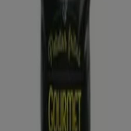
ALDI
Qué poco cuesta comprar bien
Caduca el 16/8
Villaviciosa
Nuevo
Dia
Gran apertura Dia del 05/08 al 11/08
Caduca el 11/8
Villaviciosa
Ahorrar es aún más fácil con la aplicación.