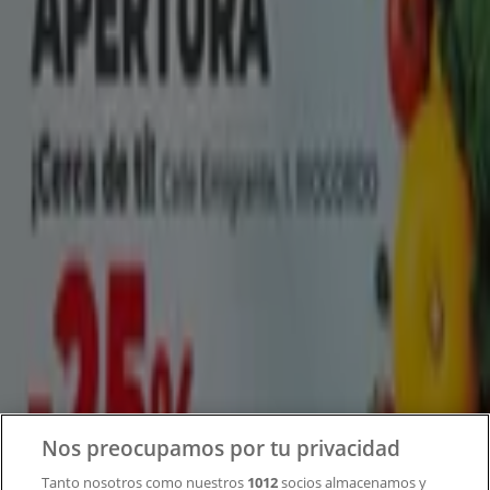
Tiendeo forma parte de Shopfully, la empresa
tecnológica que está reinventando las compras locales
en todo el mundo.
Tiendeo
¿Qué hacemos?
Soluciones para empresas
Noticias y prensa
Trabaja con nosotros
Contacto
Nos preocupamos por tu privacidad
Tanto nosotros como nuestros
1012
socios almacenamos y