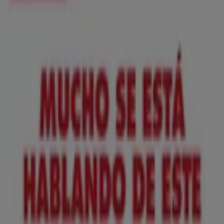
Nuevo
ToysRus
Back to school -20%
Caduca el 31/8
Villaviciosa
Anticipado
Lidl
¡Bazar Lidl!- Ofertas válidas del 10/08 al
16/08
Caduca el 16/8
Villaviciosa
Anticipado