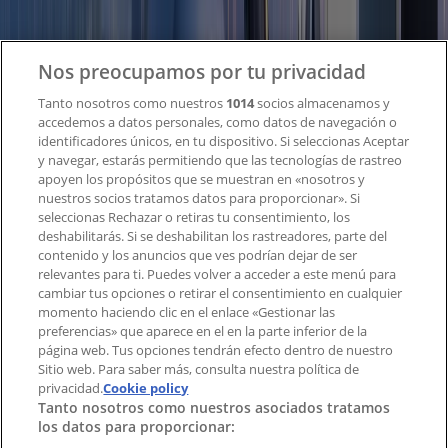
Trabaja con nosotros
Contacto
Nos preocupamos por tu privacidad
Tanto nosotros como nuestros
1014
socios almacenamos y
accedemos a datos personales, como datos de navegación o
Contacto comercial y de marketing
identificadores únicos, en tu dispositivo. Si seleccionas Aceptar
Tienda mal colocada en el mapa
y navegar, estarás permitiendo que las tecnologías de rastreo
Notificar un folleto
apoyen los propósitos que se muestran en «nosotros y
¿Encontraste un problema en la web o en la
nuestros socios tratamos datos para proporcionar». Si
aplicación?
seleccionas Rechazar o retiras tu consentimiento, los
deshabilitarás. Si se deshabilitan los rastreadores, parte del
contenido y los anuncios que ves podrían dejar de ser
Índices
relevantes para ti. Puedes volver a acceder a este menú para
cambiar tus opciones o retirar el consentimiento en cualquier
momento haciendo clic en el enlace «Gestionar las
preferencias» que aparece en el en la parte inferior de la
Marcas
página web. Tus opciones tendrán efecto dentro de nuestro
Marcas locales
Sitio web. Para saber más, consulta nuestra política de
Negocios
privacidad.
Cookie policy
Tanto nosotros como nuestros asociados tratamos
Negocios cercanos
los datos para proporcionar:
Productos