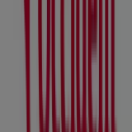
No pierdas la oportunidad de visitar la tienda de
Occident
en
C/ JUAN DIAZ PORLIER,7
para disfrutar de
una experiencia de compra completa. Te invitamos a
explorar las promociones que tenemos para ti este
agosto
y mantenerte informado de las mejores ofertas
de
Occident
en
A Coruña
. ¡Visítanos y empieza a ahorrar
hoy mismo!
Más información de Occident
Ver otras tiendas de
Occident en A Coruña
Publicidad