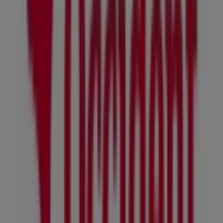
Occident
Bienvenido a la tienda de
Occident
en Tiendeo, donde
podrás descubrir las mejores
ofertas
,
promociones
y
catálogos
de esta destacada marca del sector de
Bancos y Seguros
. Nuestra tienda física está ubicada en
C/ JUAN DIAZ PORLIER,7
,
A Coruña
, y en ella
encontrarás una amplia gama de productos de calidad
que te permitirán ahorrar durante todo el
agosto de
2026
.
En Tiendeo te ofrecemos toda la información actualizada
sobre
Occident
, como los horarios de apertura, las
ofertas exclusivas y la ubicación exacta de la tienda en
C/
JUAN DIAZ PORLIER,7
. Además, tendrás acceso a los
últimos catálogos de
Occident
, donde podrás descubrir
las promociones más recientes y aprovechar grandes
descuentos en productos de
Bancos y Seguros
para tus
compras en
A Coruña
.