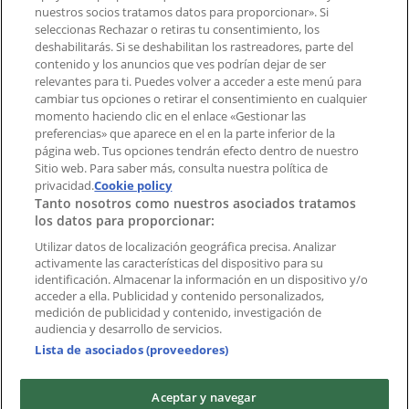
¿Encontraste un problema en la web o en la
nuestros socios tratamos datos para proporcionar». Si
aplicación?
seleccionas Rechazar o retiras tu consentimiento, los
deshabilitarás. Si se deshabilitan los rastreadores, parte del
contenido y los anuncios que ves podrían dejar de ser
Índices
relevantes para ti. Puedes volver a acceder a este menú para
cambiar tus opciones o retirar el consentimiento en cualquier
momento haciendo clic en el enlace «Gestionar las
preferencias» que aparece en el en la parte inferior de la
Marcas
página web. Tus opciones tendrán efecto dentro de nuestro
Marcas locales
Sitio web. Para saber más, consulta nuestra política de
Negocios
privacidad.
Cookie policy
Tanto nosotros como nuestros asociados tratamos
Negocios cercanos
los datos para proporcionar:
Productos
Productos locales
Utilizar datos de localización geográfica precisa. Analizar
activamente las características del dispositivo para su
Ciudades
identificación. Almacenar la información en un dispositivo y/o
acceder a ella. Publicidad y contenido personalizados,
Descargar la APP Tiendeo
medición de publicidad y contenido, investigación de
audiencia y desarrollo de servicios.
Lista de asociados (proveedores)
Aceptar y navegar