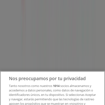
Tiendeo forma parte de Shopfully, la empresa
tecnológica que está reinventando las compras locales
en todo el mundo.
Tiendeo
¿Qué hacemos?
Soluciones para empresas
Noticias y prensa
Trabaja con nosotros
Contacto
Nos preocupamos por tu privacidad
Tanto nosotros como nuestros
1014
socios almacenamos y
accedemos a datos personales, como datos de navegación o
Contacto comercial y de marketing
identificadores únicos, en tu dispositivo. Si seleccionas Aceptar
Tienda mal colocada en el mapa
y navegar, estarás permitiendo que las tecnologías de rastreo
Notificar un folleto
apoyen los propósitos que se muestran en «nosotros y