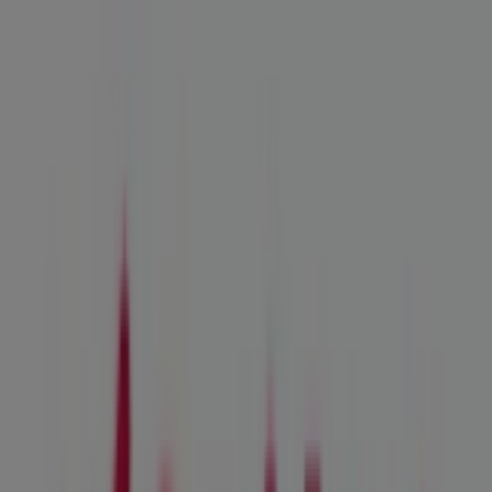
Tiendas más cercanas
Gocco
Centro Comercial Marineda City, A Coruña
69 m