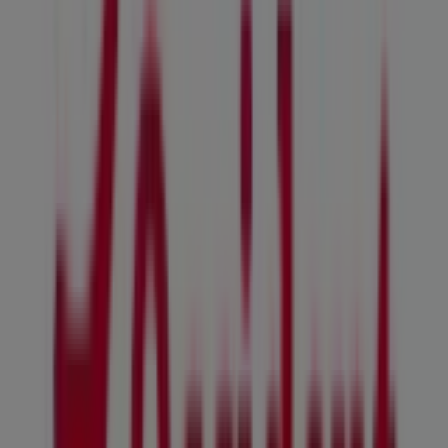
Merkal
City Carretera de Baños de Arteixo, 43, A Coruña
90 m
Cerrado
SPAR
Calle maria barbeito, 18, Lugo
94 m
Otros negocios de Bancos y Seguros
en A Coruña