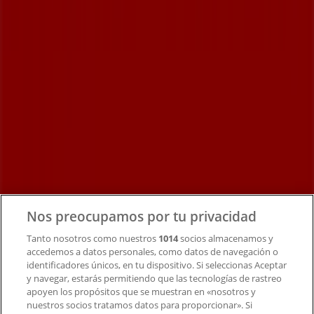
Tiendeo forma parte de Shopfully, la empresa
tecnológica que está reinventando las compras locales
en todo el mundo.
Tiendeo
¿Qué hacemos?
Soluciones para empresas
Noticias y prensa
Trabaja con nosotros
Contacto
Nos preocupamos por tu privacidad
Tanto nosotros como nuestros
1014
socios almacenamos y
accedemos a datos personales, como datos de navegación o
Contacto comercial y de marketing
identificadores únicos, en tu dispositivo. Si seleccionas Aceptar
Tienda mal colocada en el mapa
y navegar, estarás permitiendo que las tecnologías de rastreo
Notificar un folleto
apoyen los propósitos que se muestran en «nosotros y
¿Encontraste un problema en la web o en la
nuestros socios tratamos datos para proporcionar». Si