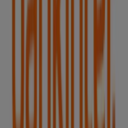
grandes descuentos en productos de
Bancos y Seguros
para tus compras en
Alcobendas
.
No pierdas la oportunidad de visitar la tienda de
Bankinter
en
AVDA. DE BRUSELAS, 12
para disfrutar de
una experiencia de compra completa. Te invitamos a
explorar las promociones que tenemos para ti este
agosto
y mantenerte informado de las mejores ofertas
de
Bankinter
en
Alcobendas
. ¡Visítanos y empieza a
ahorrar hoy mismo!
Más información de Bankinter
Ver otras tiendas de
Bankinter en Alcobendas
Publicidad