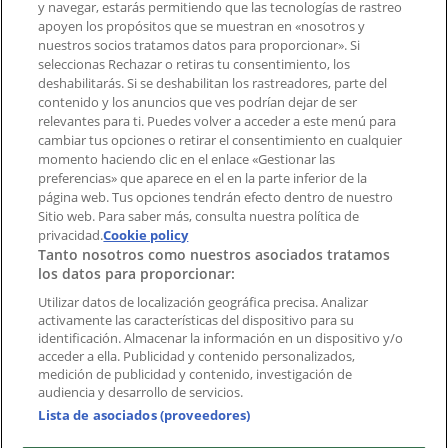
y navegar, estarás permitiendo que las tecnologías de rastreo
Notificar un folleto
apoyen los propósitos que se muestran en «nosotros y
¿Encontraste un problema en la web o en la
nuestros socios tratamos datos para proporcionar». Si
aplicación?
seleccionas Rechazar o retiras tu consentimiento, los
deshabilitarás. Si se deshabilitan los rastreadores, parte del
contenido y los anuncios que ves podrían dejar de ser
Índices
relevantes para ti. Puedes volver a acceder a este menú para
cambiar tus opciones o retirar el consentimiento en cualquier
momento haciendo clic en el enlace «Gestionar las
preferencias» que aparece en el en la parte inferior de la
Marcas
página web. Tus opciones tendrán efecto dentro de nuestro
Marcas locales
Sitio web. Para saber más, consulta nuestra política de
Negocios
privacidad.
Cookie policy
Tanto nosotros como nuestros asociados tratamos
Negocios cercanos
los datos para proporcionar:
Productos
Productos locales
Utilizar datos de localización geográfica precisa. Analizar
activamente las características del dispositivo para su
Ciudades
identificación. Almacenar la información en un dispositivo y/o
acceder a ella. Publicidad y contenido personalizados,
Descargar la APP Tiendeo
medición de publicidad y contenido, investigación de
audiencia y desarrollo de servicios.
Lista de asociados (proveedores)