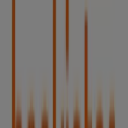
CaixaBank
AV. MADRID, 71, Alcobendas
84 m
Cerrado
Pelostop
Avda. de la Ermita, 2, Madrid
126 m
Otros negocios de Bancos y Seguros