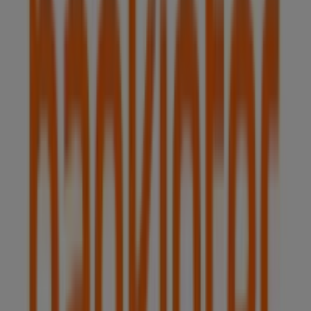
en Alcobendas
Bankinter
Bienvenido a la tienda de
Bankinter
en Tiendeo, donde
podrás descubrir las mejores
ofertas
,
promociones
y
catálogos
de esta destacada marca del sector de
Bancos y Seguros
. Nuestra tienda física está ubicada en
AVDA. DE BRUSELAS, 12
,
Alcobendas
, y en ella
encontrarás una amplia gama de productos de calidad
que te permitirán ahorrar durante todo el
agosto de
2026
.
En Tiendeo te ofrecemos toda la información actualizada
sobre
Bankinter
, como los horarios de apertura, las
ofertas exclusivas y la ubicación exacta de la tienda en
AVDA. DE BRUSELAS, 12
. Además, tendrás acceso a los
últimos catálogos de
Bankinter
, donde podrás
descubrir las promociones más recientes y aprovechar