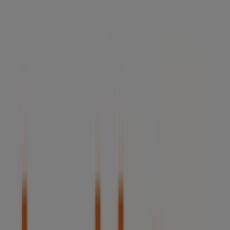
Tiendas más cercanas
Banco Sabadell
Cl marqus de valdavia, 88, Alcobendas
19 m