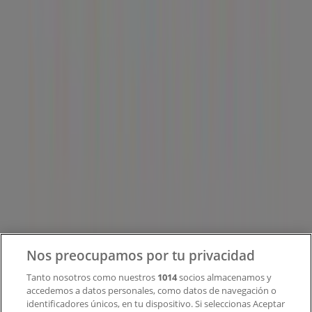
Tiendeo forma parte de Shopfully, la empresa
tecnológica que está reinventando las compras locales
en todo el mundo.
Tiendeo
¿Qué hacemos?
Soluciones para empresas
Noticias y prensa
Trabaja con nosotros
Contacto
Nos preocupamos por tu privacidad
Tanto nosotros como nuestros
1014
socios almacenamos y
accedemos a datos personales, como datos de navegación o
Contacto comercial y de marketing
identificadores únicos, en tu dispositivo. Si seleccionas Aceptar
Tienda mal colocada en el mapa