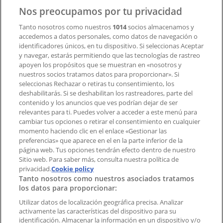
Contacto
Nos preocupamos por tu privacidad
Tanto nosotros como nuestros
1014
socios almacenamos y
accedemos a datos personales, como datos de navegación o
Contacto comercial y de marketing
identificadores únicos, en tu dispositivo. Si seleccionas Aceptar
Tienda mal colocada en el mapa
y navegar, estarás permitiendo que las tecnologías de rastreo
Notificar un folleto
apoyen los propósitos que se muestran en «nosotros y
¿Encontraste un problema en la web o en la
nuestros socios tratamos datos para proporcionar». Si
aplicación?
seleccionas Rechazar o retiras tu consentimiento, los
deshabilitarás. Si se deshabilitan los rastreadores, parte del
contenido y los anuncios que ves podrían dejar de ser
Índices
relevantes para ti. Puedes volver a acceder a este menú para
cambiar tus opciones o retirar el consentimiento en cualquier
momento haciendo clic en el enlace «Gestionar las
preferencias» que aparece en el en la parte inferior de la
Marcas
página web. Tus opciones tendrán efecto dentro de nuestro
Marcas locales
Sitio web. Para saber más, consulta nuestra política de
Negocios
privacidad.
Cookie policy
Tanto nosotros como nuestros asociados tratamos
Negocios cercanos
los datos para proporcionar:
Productos
Productos locales
Utilizar datos de localización geográfica precisa. Analizar
activamente las características del dispositivo para su
Ciudades
identificación. Almacenar la información en un dispositivo y/o