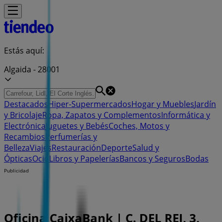
Estás aquí:
Algaida - 28001
Destacados
Hiper-Supermercados
Hogar y Muebles
Jardín
y Bricolaje
Ropa, Zapatos y Complementos
Informática y
Electrónica
Juguetes y Bebés
Coches, Motos y
Recambios
Perfumerías y
Belleza
Viajes
Restauración
Deporte
Salud y
Ópticas
Ocio
Libros y Papelerías
Bancos y Seguros
Bodas
Publicidad
Oficina CaixaBank | C. DEL REI, 3,