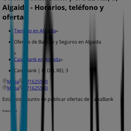
Algaida - Horarios, teléfono y
ofertas
Tiendeo en Algaida
»
Ofertas de Bancos y Seguros en Algaida
»
CaixaBank en Algaida
»
CaixaBank | C. DEL REI, 3
Mapa
971625980
Mapa
971625980
Estamos a punto de publicar ofertas de CaixaBank
Publicidad