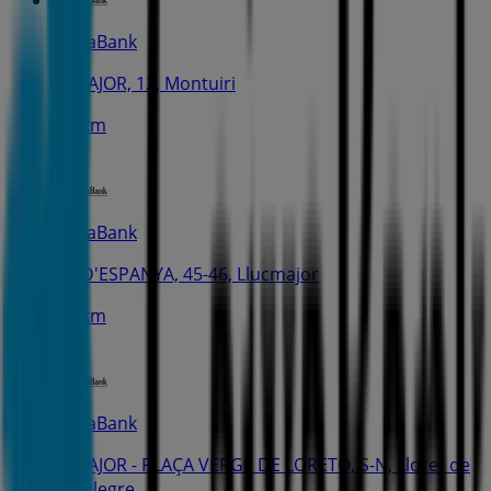
CaixaBank
C. MAJOR, 12, Montuiri
7.5 km
CaixaBank
PL. D'ESPANYA, 45-46, Llucmajor
7.7 km
CaixaBank
C. MAJOR - PLAÇA VERGE DE LORETO, S-N, Lloret de
Vistalegre