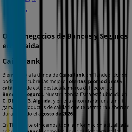
9.5 km
Otros negocios de Bancos y Seguros
en Algaida
CaixaBank
Bienvenido a la tienda de
CaixaBank
en Tiendeo, donde
podrás descubrir las mejores
ofertas
,
promociones
y
catálogos
de esta destacada marca del sector de
Bancos y Seguros
. Nuestra tienda física está ubicada en
C. DEL REI, 3
,
Algaida
, y en ella encontrarás una amplia
gama de productos de calidad que te permitirán ahorrar
durante todo el
agosto de 2026
.
En Tiendeo te ofrecemos toda la información actualizada
sobre
CaixaBank
, como los horarios de apertura, las