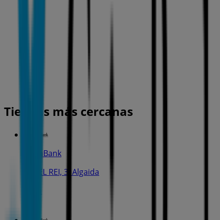
Tiendas más cercanas
CaixaBank
C. DEL REI, 3, Algaida
61 m